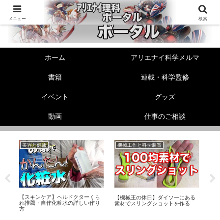
メニュー
検索
ホーム
アリエナイ科学メルマ
書籍
連載・科学監修
イベント
グッズ
動画
仕事のご相談
美容と健康
機械工作と科学装置
生
【スキンケア】ヘルドクターくら
非
【機械王の休日】ダイソーにある
れ推薦・自作化粧水の詳しい作り
エ
プ
素材でスリングショットを作る
方
メ