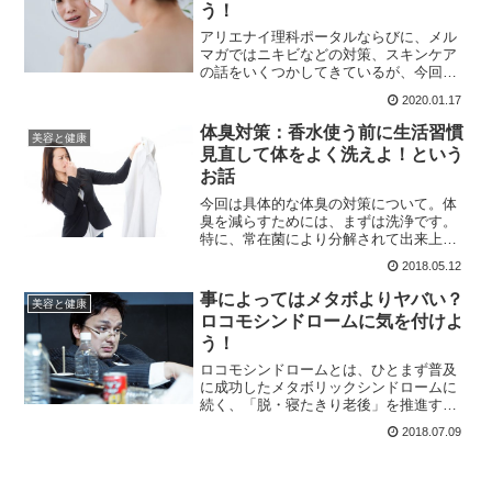
う！
アリエナイ理科ポータルならびに、メル
マガではニキビなどの対策、スキンケア
の話をいくつかしてきているが、今回は
生活習慣とニキビについて記しておこう
2020.01.17
と思います。処方薬に良い薬はあるもの
の、生活習慣が良くないと繰り返すこと
体臭対策：香水使う前に生活習慣
美容と健康
もあるので、大事です。
見直して体をよく洗えよ！という
お話
今回は具体的な体臭の対策について。体
臭を減らすためには、まずは洗浄です。
特に、常在菌により分解されて出来上が
るのが加齢臭であれば、その分泌物自体
2018.05.12
を綺麗にしてしまえばいいわけです。
事によってはメタボよりヤバい？
美容と健康
ロコモシンドロームに気を付けよ
う！
ロコモシンドロームとは、ひとまず普及
に成功したメタボリックシンドロームに
続く、「脱・寝たきり老後」を推進する
言葉として、数年前から本格的にあちこ
2018.07.09
ちで目にするようになっている言葉。正
確にいえば、ロコモティブシンドローム
の事です。