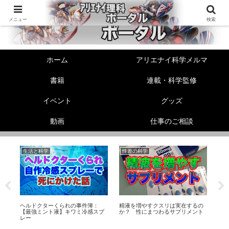
メニュー
検索
ホーム
アリエナイ科学メルマ
書籍
連載・科学監修
イベント
グッズ
動画
仕事のご相談
生活と科学
性差の科学
美
る
ヘルドクターくられの事件簿：
精液を増やすクスリは実在するの
【
【最強ミント液】キワミ冷感スプ
か？ 性にまつわるサプリメント
顔
レー
う