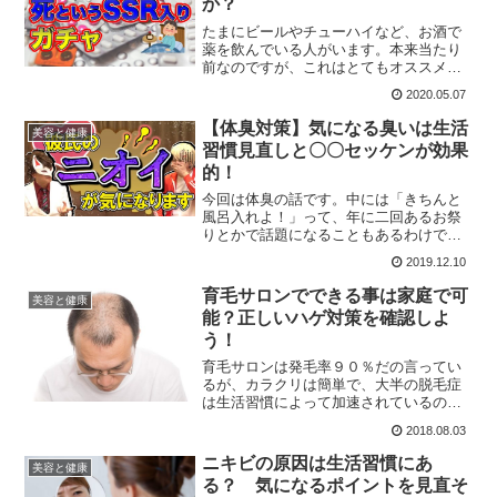
か？
たまにビールやチューハイなど、お酒で
薬を飲んでいる人がいます。本来当たり
前なのですが、これはとてもオススメで
きるものではありません。今回はこの
2020.05.07
「なんでお酒で飲むのはダメなの？」と
いう、素朴な疑問について、ちょっとだ
【体臭対策】気になる臭いは生活
美容と健康
け具体的に見ていきます。
習慣見直しと〇〇セッケンが効果
的！
今回は体臭の話です。中には「きちんと
風呂入れよ！」って、年に二回あるお祭
りとかで話題になることもあるわけです
が、そういう論外レベルのものはさてお
2019.12.10
き、きちんと清潔にしていても、気にな
るものは気になります。対策は何がいい
育毛サロンでできる事は家庭で可
美容と健康
のでしょうか？
能？正しいハゲ対策を確認しよ
う！
育毛サロンは発毛率９０％だの言ってい
るが、カラクリは簡単で、大半の脱毛症
は生活習慣によって加速されているの
で、それを正して、清潔にすることで多
2018.08.03
少悪化の速度が「マシ」になる。この程
度の事であれば、ご家庭レベルで可能で
ニキビの原因は生活習慣にあ
美容と健康
す。
る？ 気になるポイントを見直そ