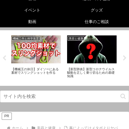
イベント
グッズ
動画
仕事のご相談
機械工作と科学装置
美容と健康
動
の
【機械王の休日】ダイソーにある
【新型肺炎】新型コロナウイルス
【
素材でスリングショットを作る
騒動を正しく乗り切るための基礎
お
知識
PR
ホーム
美容と健康
事によってはメタボよりヤバ