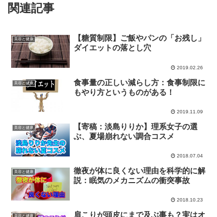
関連記事
【糖質制限】ご飯やパンの「お残し」
美容と健康
ダイエットの落とし穴
2019.02.26
食事量の正しい減らし方：食事制限に
美容と健康
もやり方というものがある！
2019.11.09
【寄稿：淡島りりか】理系女子の選
美容と健康
ぶ、夏場崩れない調合コスメ
2018.07.04
徹夜が体に良くない理由を科学的に解
美容と健康
説：眠気のメカニズムの衝突事故
2018.10.23
肩こりが頭皮にまで及ぶ事も？実はオ
美容と健康