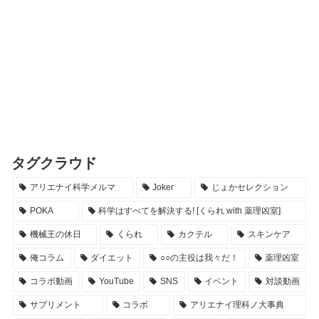
タグクラウド
アリエナイ科学メルマ
Joker
じょかセレクション
POKA
科学はすべてを解決する! [くられ with 薬理凶室]
機械王の休日
くられ
カクテル
スキンケア
俺コラム
ダイエット
○○の主役は我々だ！
薬理凶室
コラボ動画
YouTube
SNS
イベント
対談動画
サプリメント
コラボ
アリエナイ理科ノ大事典