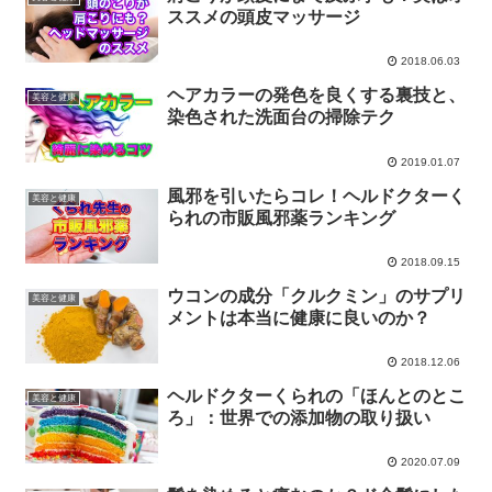
ススメの頭皮マッサージ
2018.06.03
ヘアカラーの発色を良くする裏技と、
美容と健康
染色された洗面台の掃除テク
2019.01.07
風邪を引いたらコレ！ヘルドクターく
美容と健康
られの市販風邪薬ランキング
2018.09.15
ウコンの成分「クルクミン」のサプリ
美容と健康
メントは本当に健康に良いのか？
2018.12.06
ヘルドクターくられの「ほんとのとこ
美容と健康
ろ」：世界での添加物の取り扱い
2020.07.09