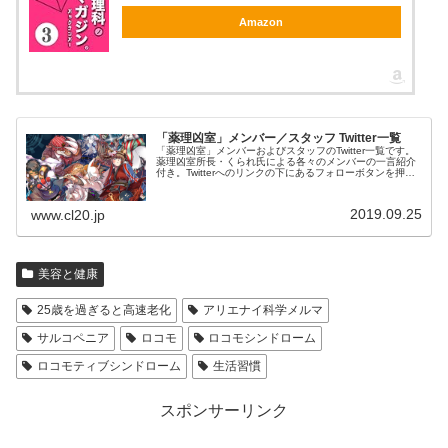
Amazon
「薬理凶室」メンバー／スタッフ Twitter一覧
「薬理凶室」メンバーおよびスタッフのTwitter一覧です。
薬理凶室所長・くられ氏による各々のメンバーの一言紹介
付き。Twitterへのリンクの下にあるフォローボタンを押す
とそのままフォローできます。
2019.09.25
www.cl20.jp
美容と健康
25歳を過ぎると高速老化
アリエナイ科学メルマ
サルコペニア
ロコモ
ロコモシンドローム
ロコモティブシンドローム
生活習慣
スポンサーリンク