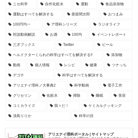
ニセ科学
自作化粧水
運動
食品添加物
運動はすべてを解決する
亜留間次郎
おつまみ
100円均一
ア理科シリーズ
ラジオライフ
対談動画解説
お酒
100均
イベントレポート
三才ブックス
Twitter
ビール
ヘルドクターくられの科学はすべてを解決する!!
添加物
動画
個人情報
レシピ
健康
ツナっち
デゴチ
科学はすべてを解決する
アリエナイ理科ノ大事典2
科学動画
電子工作
グリセリン
化粧水
掃除
睡眠
美容
コミカライズ
我々だ！
ケミカルクッキング
淡島りりか
科学の目
アリエナイ理科ポータル | サイトマップ