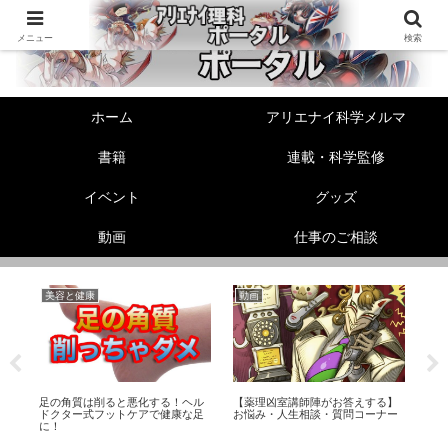
メニュー
検索
ホーム
アリエナイ科学メルマ
書籍
連載・科学監修
イベント
グッズ
動画
仕事のご相談
美容と健康
動画
機
足の角質は削ると悪化する！ヘル
【薬理凶室講師陣がお答えする】
【機
ドクター式フットケアで健康な足
お悩み・人生相談・質問コーナー
ズ
に！