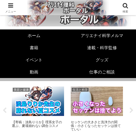
メニュー
検索
ホーム
アリエナイ科学メルマ
書籍
連載・科学監修
イベント
グッズ
動画
仕事のご相談
美容と健康
生活と科学
リ
る
【寄稿：淡島りりか】理系女子の
セッケンの大きさと洗浄力の関
動
選ぶ、夏場崩れない調合コスメ
係：小さくなったセッケンは捨て
ク
ていい