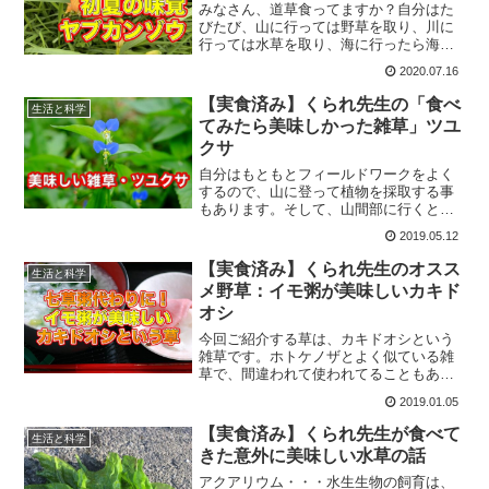
みなさん、道草食ってますか？自分はた
びたび、山に行っては野草を取り、川に
行っては水草を取り、海に行ったら海パ
ン白衣でフジツボ焼いて食ってきまし
2020.07.16
た。今回は野草グルメとして初夏の山菜
として非常に美味しい「ヤブカンゾウ」
【実食済み】くられ先生の「食べ
生活と科学
をご紹介します。
てみたら美味しかった雑草」ツユ
クサ
自分はもともとフィールドワークをよく
するので、山に登って植物を採取する事
もあります。そして、山間部に行くと良
く見かける、ポピュラーな雑草にツユク
2019.05.12
サがあるのですが、これが実は食べられ
るという話。ツユクサは美味しい雑草で
【実食済み】くられ先生のオスス
生活と科学
す。
メ野草：イモ粥が美味しいカキド
オシ
今回ご紹介する草は、カキドオシという
雑草です。ホトケノザとよく似ている雑
草で、間違われて使われてることもあり
ます。毒性はないので特に問題はな
2019.01.05
い・・どころか、この草、ホノケノザよ
り香り高くけっこう美味しいのです。特
【実食済み】くられ先生が食べて
生活と科学
にイモ粥にする美味しい。
きた意外に美味しい水草の話
アクアリウム・・・水生生物の飼育は、