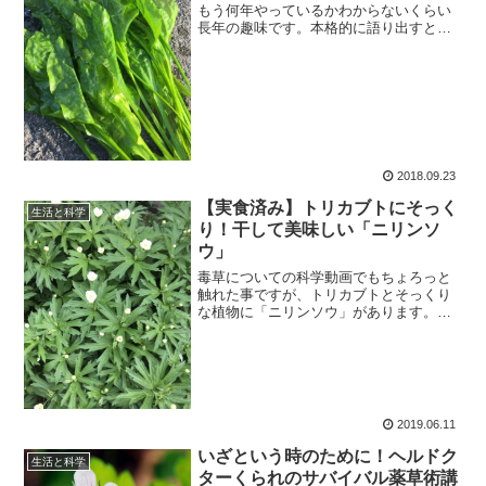
もう何年やっているかわからないくらい
長年の趣味です。本格的に語り出すとい
ろいろとキリがないくらいなのですが、
今回は、食べられる水草についての話を
しましょう。
2018.09.23
【実食済み】トリカブトにそっく
生活と科学
り！干して美味しい「ニリンソ
ウ」
毒草についての科学動画でもちょろっと
触れた事ですが、トリカブトとそっくり
な植物に「ニリンソウ」があります。葉
の形が似ているので誤食事例が多いので
すが、このニリンソウを株分けしてもら
えたので、実食レポートを今回はお送り
します。
2019.06.11
いざという時のために！ヘルドク
生活と科学
ターくられのサバイバル薬草術講