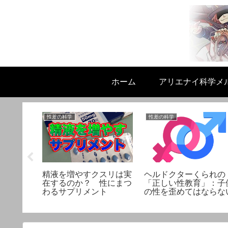
ホーム
アリエナイ科学メ
性差の科学
性差の科学
陣がお答
・人生相
ー
精液を増やすクスリは実
ヘルドクターくられの
在するのか？ 性にまつ
「正しい性教育」：子
わるサプリメント
の性を歪めてはならな