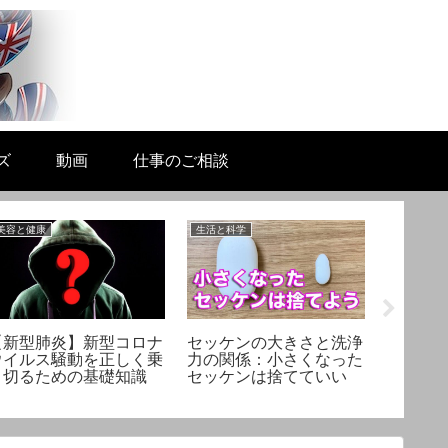
ズ
動画
仕事のご相談
美容と健康
生活と科学
未分類
「薬理
スタッフ 
【新型肺炎】新型コロナ
セッケンの大きさと洗浄
ウイルス騒動を正しく乗
力の関係：小さくなった
り切るための基礎知識
セッケンは捨てていい