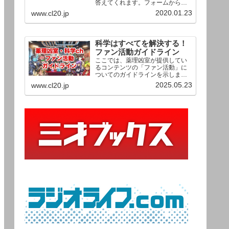
答えてくれます。フォームからお
送りいただいた相談は、順次、動
2020.01.23
www.cl20.jp
画として公開される予定（時期未
定）！ どうぞお気軽にご質問く
ださい。
科学はすべてを解決する！
ファン活動ガイドライン
ここでは、薬理凶室が提供してい
るコンテンツの「ファン活動」に
ついてのガイドラインを示しま
す。ご利用の場合は当ガイドライ
2025.05.23
www.cl20.jp
ンを遵守して頂けますよう、よろ
しくお願い申し上げます。