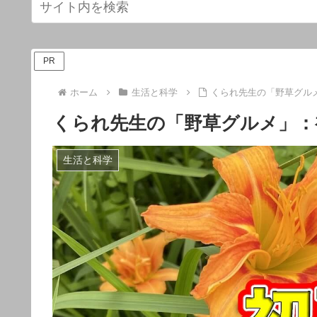
PR
ホーム
生活と科学
くられ先生の「野草グル
くられ先生の「野草グルメ」：
生活と科学