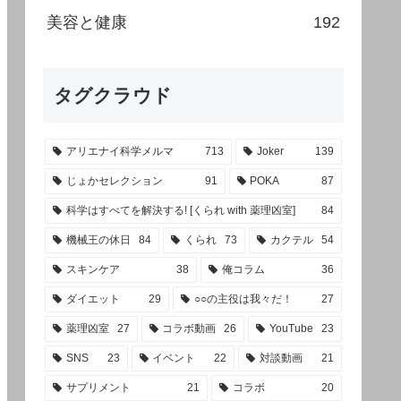
美容と健康
192
タグクラウド
アリエナイ科学メルマ
713
Joker
139
じょかセレクション
91
POKA
87
科学はすべてを解決する! [くられ with 薬理凶室]
84
機械王の休日
84
くられ
73
カクテル
54
スキンケア
38
俺コラム
36
ダイエット
29
○○の主役は我々だ！
27
薬理凶室
27
コラボ動画
26
YouTube
23
SNS
23
イベント
22
対談動画
21
サプリメント
21
コラボ
20