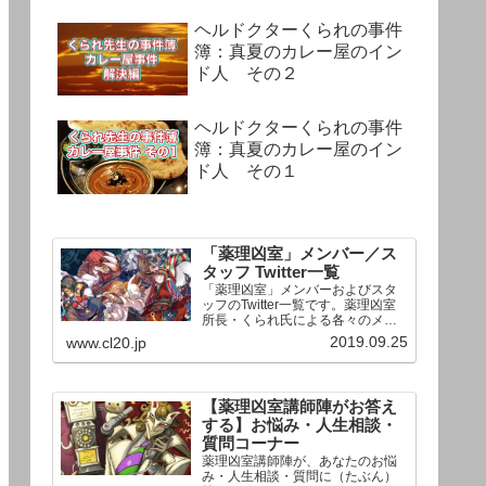
ヘルドクターくられの事件
簿：真夏のカレー屋のイン
ド人 その２
ヘルドクターくられの事件
簿：真夏のカレー屋のイン
ド人 その１
「薬理凶室」メンバー／ス
タッフ Twitter一覧
「薬理凶室」メンバーおよびスタ
ッフのTwitter一覧です。薬理凶室
所長・くられ氏による各々のメン
バーの一言紹介付き。Twitterへの
2019.09.25
www.cl20.jp
リンクの下にあるフォローボタン
を押すとそのままフォローできま
す。
【薬理凶室講師陣がお答え
する】お悩み・人生相談・
質問コーナー
薬理凶室講師陣が、あなたのお悩
み・人生相談・質問に（たぶん）