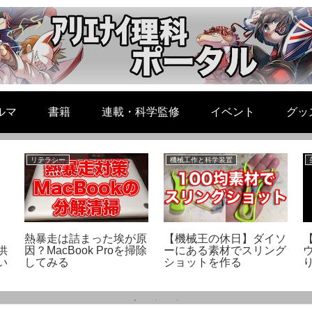
ルマ
書籍
連載・科学監修
イベント
グッ
リテラシー
機械工作と科学装置
熱暴走は詰まった埃が原
【機械王の休日】ダイソ
供
因？MacBook Proを掃除
ーにある素材でスリング
い
してみる
ショットを作る