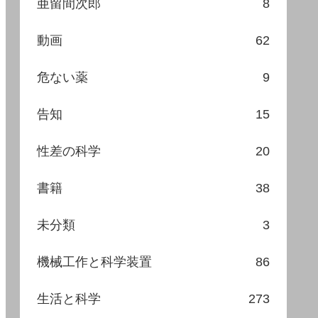
亜留間次郎
8
動画
62
危ない薬
9
告知
15
性差の科学
20
書籍
38
未分類
3
機械工作と科学装置
86
生活と科学
273