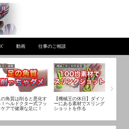
ズ
動画
仕事のご相談
美容と健康
機械工作と科学装置
美容と健康
足の角質は削ると悪化す
【機械王の休日】ダイソ
【スキ
る！ヘルドクター式フッ
ーにある素材でスリング
則不要
トケアで健康な足に！
ショットを作る
保湿力