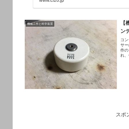
www.cl20.jp
【
機械工作と科学装置
ン
コン
サー
作の
れ、
スポ