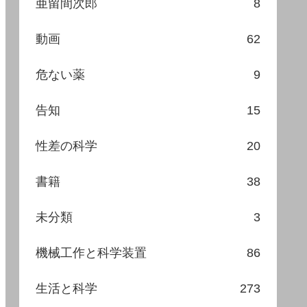
亜留間次郎
8
動画
62
危ない薬
9
告知
15
性差の科学
20
書籍
38
未分類
3
機械工作と科学装置
86
生活と科学
273