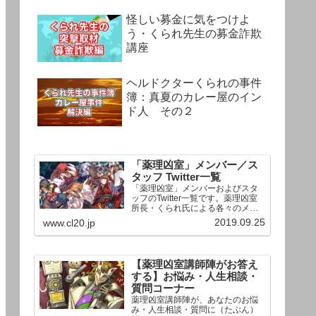
怪しい募金に気をつけよ
う・くられ先生の募金詐欺
講座
ヘルドクターくられの事件
簿：真夏のカレー屋のイン
ド人 その２
「薬理凶室」メンバー／ス
タッフ Twitter一覧
「薬理凶室」メンバーおよびスタ
ッフのTwitter一覧です。薬理凶室
所長・くられ氏による各々のメン
バーの一言紹介付き。Twitterへの
2019.09.25
www.cl20.jp
リンクの下にあるフォローボタン
を押すとそのままフォローできま
す。
【薬理凶室講師陣がお答え
する】お悩み・人生相談・
質問コーナー
薬理凶室講師陣が、あなたのお悩
み・人生相談・質問に（たぶん）