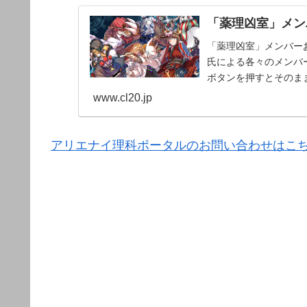
「薬理凶室」メンバ
「薬理凶室」メンバーお
氏による各々のメンバー
ボタンを押すとそのま
www.cl20.jp
アリエナイ理科ポータルのお問い合わせはこ