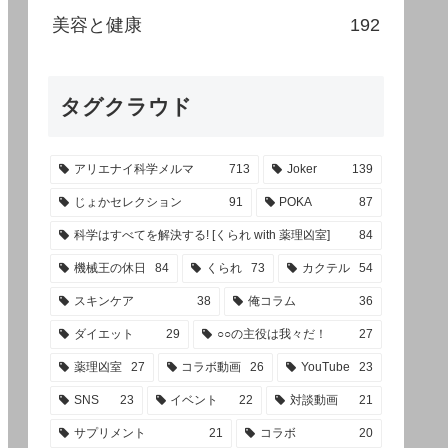
美容と健康
192
タグクラウド
アリエナイ科学メルマ
713
Joker
139
じょかセレクション
91
POKA
87
科学はすべてを解決する! [くられ with 薬理凶室]
84
機械王の休日
84
くられ
73
カクテル
54
スキンケア
38
俺コラム
36
ダイエット
29
○○の主役は我々だ！
27
薬理凶室
27
コラボ動画
26
YouTube
23
SNS
23
イベント
22
対談動画
21
サプリメント
21
コラボ
20