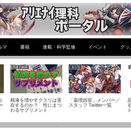
ルマ
書籍
連載・科学監修
イベント
グッ
性差の科学
未分類
均
精液を増やすクスリは実
「薬理凶室」メンバー／
ー
在するのか？ 性にまつ
スタッフ Twitter一覧
わるサプリメント