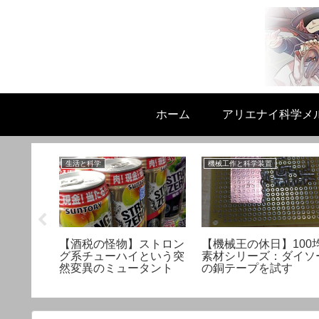
ホーム
アリエナイ科学メ
生活と科学
機械工作と科学装置
型コロナ
【酒税の怪物】ストロン
【機械王の休日】100
正しく乗
グ系チューハイという突
素材シリーズ：ダイソ
礎知識
然変異のミュータント
の銅テープを試す