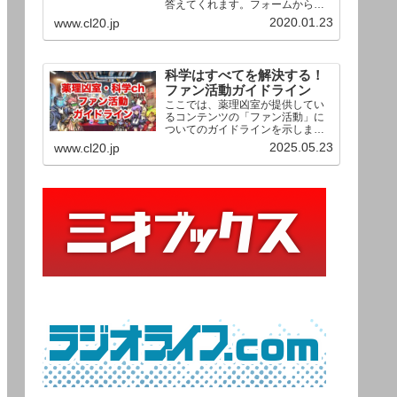
答えてくれます。フォームからお
送りいただいた相談は、順次、動
2020.01.23
www.cl20.jp
画として公開される予定（時期未
定）！ どうぞお気軽にご質問く
ださい。
科学はすべてを解決する！
ファン活動ガイドライン
ここでは、薬理凶室が提供してい
るコンテンツの「ファン活動」に
ついてのガイドラインを示しま
す。ご利用の場合は当ガイドライ
2025.05.23
www.cl20.jp
ンを遵守して頂けますよう、よろ
しくお願い申し上げます。