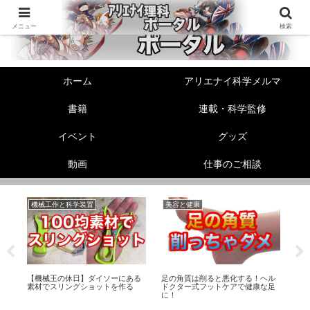
メニュー
検索
ホーム
アリエナイ科学メルマ
書籍
連載・科学監修
イベント
グッズ
動画
仕事のご相談
機械工作と科学装置
美容と健康
リ
フ
【機械王の休日】ダイソーにある
足の角質は削ると悪化する！ヘル
熱
素材でスリングショットを作る
ドクター式フットケアで健康な足
Ma
に！