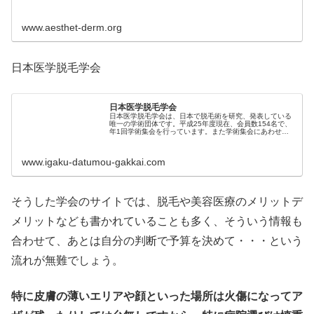
www.aesthet-derm.org
日本医学脱毛学会
日本医学脱毛学会
日本医学脱毛学会は、日本で脱毛術を研究、発表している
唯一の学術団体です。平成25年度現在、会員数154名で、
年1回学術集会を行っています。また学術集会にあわせて
針脱毛研修会、脱毛士試験を行っています。 脱毛認定医や
脱毛認定施設に対して認定証を交付しています。
www.igaku-datumou-gakkai.com
そうした学会のサイトでは、脱毛や美容医療のメリットデ
メリットなども書かれていることも多く、そういう情報も
合わせて、あとは自分の判断で予算を決めて・・・という
流れが無難でしょう。
特に皮膚の薄いエリアや顔といった場所は火傷になってア