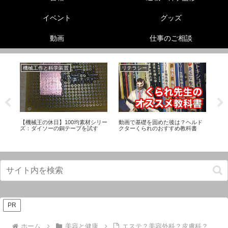
イベント
グッズ
動画
仕事のご相談
機械工作と科学装置
リテラシー
動
る
【機械王の休日】100均素材シリー
動画で基礎を固めた後は？ヘルド
【
ズ：ダイソーの銅テープを試す
クターくられのおすすめ教科書
お
PR
ホーム
美容と健康
エステ？美容外科？皮膚科？