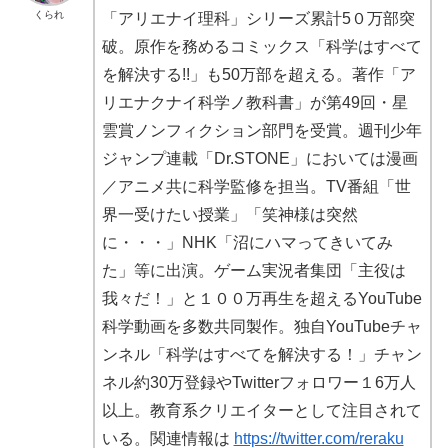
くられ
「アリエナイ理科」シリーズ累計5０万部突
破。原作を務めるコミックス「科学はすべて
を解決する!!」も50万部を超える。著作「ア
リエナクナイ科学ノ教科書」が第49回・星
雲賞ノンフィクション部門を受賞。週刊少年
ジャンプ連載「Dr.STONE」においては漫画
／アニメ共に科学監修を担当。TV番組「世
界一受けたい授業」「笑神様は突然
に・・・」NHK「沼にハマってきいてみ
た」等に出演。ゲーム実況者集団「主役は
我々だ！」と１００万再生を超えるYouTube
科学動画を多数共同製作。独自YouTubeチャ
ンネル「科学はすべてを解決する！」チャン
ネル約30万登録やTwitterフォロワー１6万人
以上。教育系クリエイターとして注目されて
いる。関連情報は
https://twitter.com/reraku