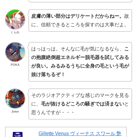
皮膚の薄い部分はデリケートだからねー。
故
に、信頼できるところを探すのは大事だよ。
くられ
はっはっは。そんなに毛が気になるなら、
こ
の抱腹絶倒超エネルギー脱毛器を試してみる
POKA
が良い。みるみるうちに全身の毛という毛が
抜け落ちるぞ！
そのラジオアクティブな感じのマークを見る
に、
毛が抜けるどころの騒ぎでは済まない
と
Joker
思うんですが・・・
Gillette Venus ヴィーナス スワール 艶