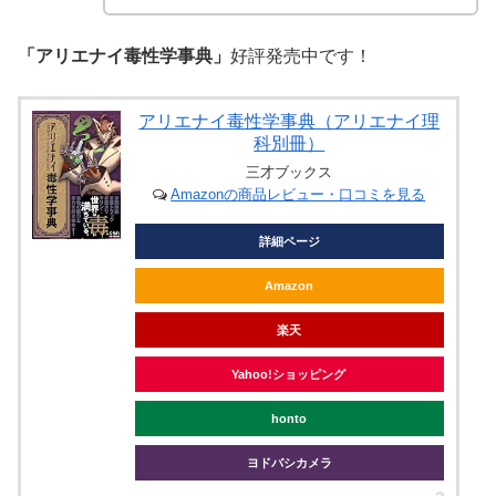
「アリエナイ毒性学事典」
好評発売中です！
アリエナイ毒性学事典（アリエナイ理
科別冊）
三才ブックス
Amazonの商品レビュー・口コミを見る
詳細ページ
Amazon
楽天
Yahoo!ショッピング
honto
ヨドバシカメラ