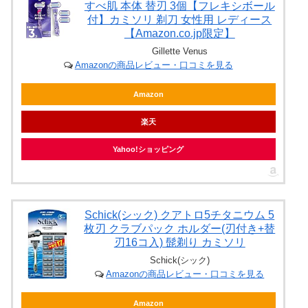
すべ肌 本体 替刃 3個【フレキシボール
付】カミソリ 剃刀 女性用 レディース
【Amazon.co.jp限定】
Gillette Venus
Amazonの商品レビュー・口コミを見る
Amazon
楽天
Yahoo!ショッピング
Schick(シック) クアトロ5チタニウム 5
枚刃 クラブパック ホルダー(刃付き+替
刃16コ入) 髭剃り カミソリ
Schick(シック)
Amazonの商品レビュー・口コミを見る
Amazon