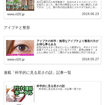
先日公開された科学動画で、自分のオススメのシャンプー
を紹介しました。髪の毛の構造なんかも一緒に解説した訳
ですが、こと、髪の毛の話は過去にメルマガであれこれと
取り上げ、そしてここポータルで多岐にわたって紹介して
います。
2019.06.23
www.cl20.jp
アイプチと整形
アイプチの科学：無理なアイプチより整形の方が
お得な事もある
女性の目を大きく見せたいという願望から、今やメイクの
定番アイテムともなっているアイプチ。原理は簡単で、ま
ぶたに糊をつけて、二重のクセを強制的に付けて目をぱっ
ちりみせるというもの。その中身の成分はご存じでしょう
か？
2018.05.27
www.cl20.jp
連載「科学的に見る若さの話」記事一覧
科学的に見る若さの話
「科学的に見る若さの話」の記事一覧です。