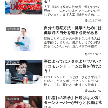
を！
人工甘味料は発がん性物質で飲むだけで
死ぬ・・・みたいな本がアホみたいに売
れています。まず人工甘味料を含め、あ
らゆる添加物と言われる物に「発がん
2018.07.07
性」なんてものはありませんし、多少体
に入っても何も気にしなくて良いと言っ
自分の観察方法：健康のためには
美容と健康
ても過言ではありません。
健康時の自分を知る必要がある
健康なときに自分の体調を気にする人は
基本的にいません。健康というのは何物
にも代えがたいが、当たり前の幸福の一
部なので、それを認識するためには、病
気になったり大けがをしなければ分から
2018.06.16
ず、それでも回復すると忘れてしまうも
事によってはメタボよりヤバい？
のです。
美容と健康
ロコモシンドロームに気を付けよ
う！
ロコモシンドロームとは、ひとまず普及
に成功したメタボリックシンドロームに
続く、「脱・寝たきり老後」を推進する
言葉として、数年前から本格的にあちこ
2018.07.09
ちで目にするようになっている言葉。正
確にいえば、ロコモティブシンドローム
【肌荒れの科学】日焼けは火傷！
美容と健康
の事です。
ターンオーバーが狂うとお肌は荒
れる