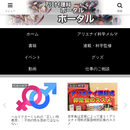
メニュー
検索
ホーム
アリエナイ科学メルマ
書籍
連載・科学監修
イベント
グッズ
動画
仕事のご相談
性差の科学
生活と科学
機
非常食は災害によって違う！アリ
ス
ヘルドクターくられの「正しい性
【機
エナイ理科式緊急時対応食のスス
礎
教育」：子供の性を歪めてはなら
ズ
メ
ない