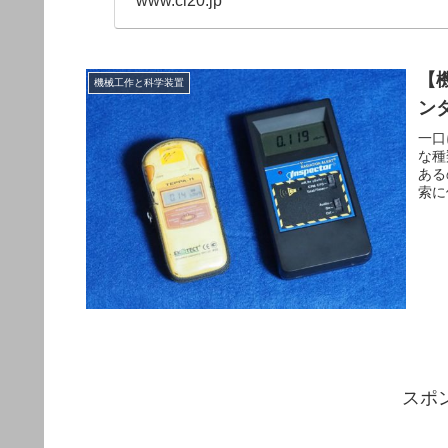
www.cl20.jp
【
機械工作と科学装置
ン
一口
な種
ある
索に
スポ