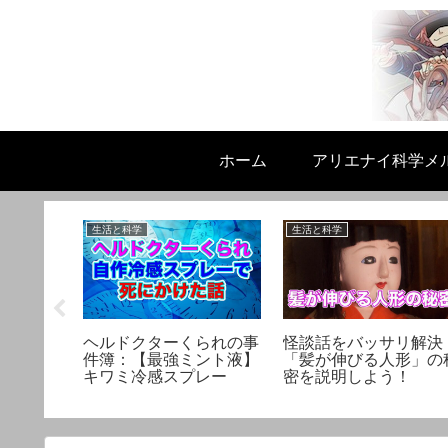
ホーム
アリエナイ科学メ
生活と科学
生活と科学
スリは実
ヘルドクターくられの事
怪談話をバッサリ解決
性にまつ
件簿：【最強ミント液】
「髪が伸びる人形」の
ト
キワミ冷感スプレー
密を説明しよう！