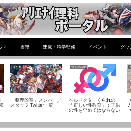
ルマ
書籍
連載・科学監修
イベント
グッ
未分類
性差の科学
！
「薬理凶室」メンバー／
ヘルドクターくられの
秘
スタッフ Twitter一覧
「正しい性教育」：子供
の性を歪めてはならない