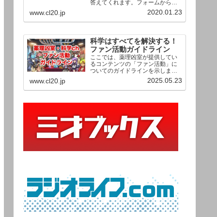
答えてくれます。フォームからお
送りいただいた相談は、順次、動
2020.01.23
www.cl20.jp
画として公開される予定（時期未
定）！ どうぞお気軽にご質問く
ださい。
科学はすべてを解決する！
ファン活動ガイドライン
ここでは、薬理凶室が提供してい
るコンテンツの「ファン活動」に
ついてのガイドラインを示しま
す。ご利用の場合は当ガイドライ
2025.05.23
www.cl20.jp
ンを遵守して頂けますよう、よろ
しくお願い申し上げます。