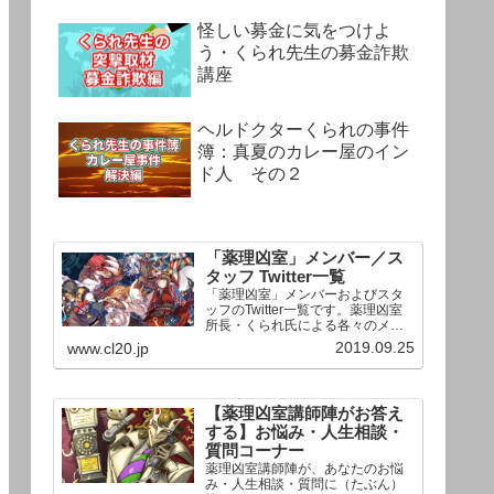
怪しい募金に気をつけよ
う・くられ先生の募金詐欺
講座
ヘルドクターくられの事件
簿：真夏のカレー屋のイン
ド人 その２
「薬理凶室」メンバー／ス
タッフ Twitter一覧
「薬理凶室」メンバーおよびスタ
ッフのTwitter一覧です。薬理凶室
所長・くられ氏による各々のメン
バーの一言紹介付き。Twitterへの
2019.09.25
www.cl20.jp
リンクの下にあるフォローボタン
を押すとそのままフォローできま
す。
【薬理凶室講師陣がお答え
する】お悩み・人生相談・
質問コーナー
薬理凶室講師陣が、あなたのお悩
み・人生相談・質問に（たぶん）