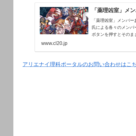
「薬理凶室」メンバ
「薬理凶室」メンバーお
氏による各々のメンバー
ボタンを押すとそのま
www.cl20.jp
アリエナイ理科ポータルのお問い合わせはこ