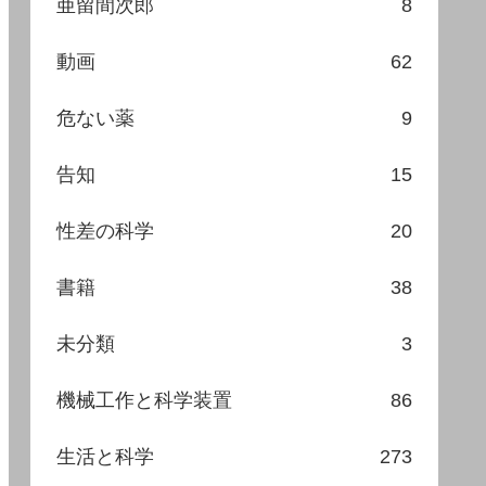
亜留間次郎
8
動画
62
危ない薬
9
告知
15
性差の科学
20
書籍
38
未分類
3
機械工作と科学装置
86
生活と科学
273