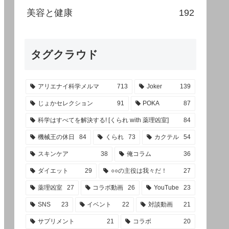
美容と健康
192
タグクラウド
アリエナイ科学メルマ
713
Joker
139
じょかセレクション
91
POKA
87
科学はすべてを解決する! [くられ with 薬理凶室]
84
機械王の休日
84
くられ
73
カクテル
54
スキンケア
38
俺コラム
36
ダイエット
29
○○の主役は我々だ！
27
薬理凶室
27
コラボ動画
26
YouTube
23
SNS
23
イベント
22
対談動画
21
サプリメント
21
コラボ
20