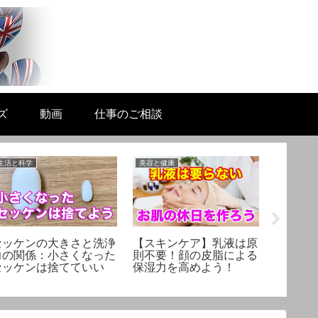
ズ
動画
仕事のご相談
生活と科学
美容と健康
リテラシー
セッケンの大きさと洗浄
【スキンケア】乳液は原
動画で
力の関係：小さくなった
則不要！顔の皮脂による
は？ヘ
セッケンは捨てていい
保湿力を高めよう！
のおす