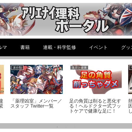
ルマ
書籍
連載・科学監修
イベント
グッ
未分類
美容と健康
違
「薬理凶室」メンバー／
足の角質は削ると悪化す
緊
スタッフ Twitter一覧
る！ヘルドクター式フッ
因
トケアで健康な足に！