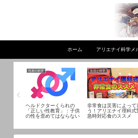
ホーム
アリエナイ科学メ
性差の科学
生活と科学
ストロン
ヘルドクターくられの
非常食は災害によって
という突
「正しい性教育」：子供
う！アリエナイ理科式
タント
の性を歪めてはならない
急時対応食のススメ