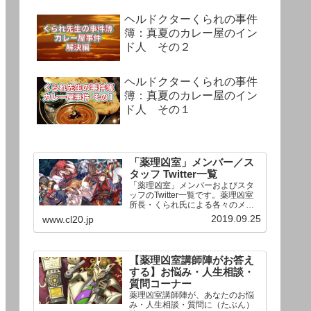
ヘルドクターくられの事件
簿：真夏のカレー屋のイン
ド人 その２
ヘルドクターくられの事件
簿：真夏のカレー屋のイン
ド人 その１
「薬理凶室」メンバー／ス
タッフ Twitter一覧
「薬理凶室」メンバーおよびスタ
ッフのTwitter一覧です。薬理凶室
所長・くられ氏による各々のメン
バーの一言紹介付き。Twitterへの
2019.09.25
www.cl20.jp
リンクの下にあるフォローボタン
を押すとそのままフォローできま
す。
【薬理凶室講師陣がお答え
する】お悩み・人生相談・
質問コーナー
薬理凶室講師陣が、あなたのお悩
み・人生相談・質問に（たぶん）