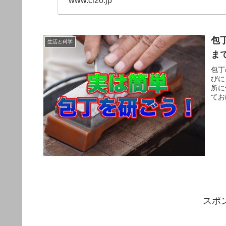
www.cl20.jp
包
生活と科学
ま
包丁
びに
所に
てお
スポ