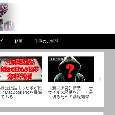
ズ
動画
仕事のご相談
リテラシー
美容と健康
リテラシー
熱暴走は詰まった埃が原
【新型肺炎】新型コロナ
動画で
？MacBook Proを掃除
ウイルス騒動を正しく乗
は？ヘ
してみる
り切るための基礎知識
のおす