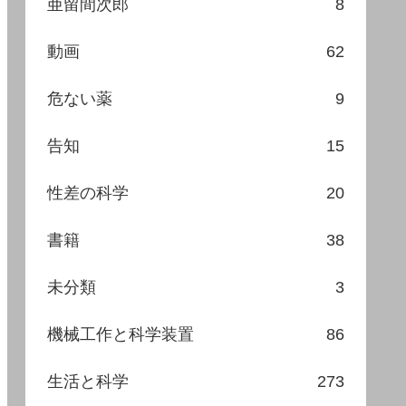
亜留間次郎
8
動画
62
危ない薬
9
告知
15
性差の科学
20
書籍
38
未分類
3
機械工作と科学装置
86
生活と科学
273