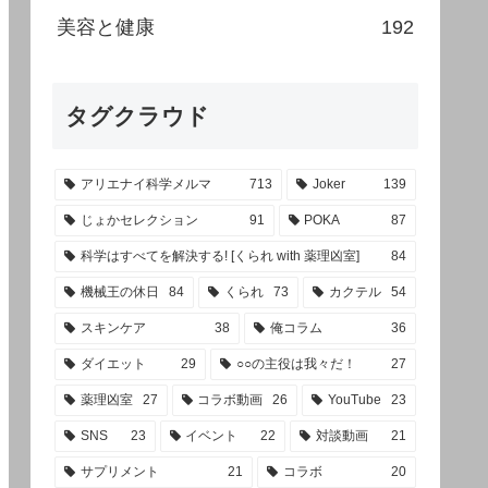
美容と健康
192
タグクラウド
アリエナイ科学メルマ
713
Joker
139
じょかセレクション
91
POKA
87
科学はすべてを解決する! [くられ with 薬理凶室]
84
機械王の休日
84
くられ
73
カクテル
54
スキンケア
38
俺コラム
36
ダイエット
29
○○の主役は我々だ！
27
薬理凶室
27
コラボ動画
26
YouTube
23
SNS
23
イベント
22
対談動画
21
サプリメント
21
コラボ
20