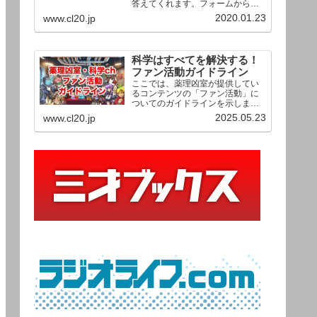
答えてくれます。フォームからお
送りいただいた相談は、順次、動
2020.01.23
www.cl20.jp
画として公開される予定（時期未
定）！ どうぞお気軽にご質問く
ださい。
科学はすべてを解決する！
ファン活動ガイドライン
ここでは、薬理凶室が提供してい
るコンテンツの「ファン活動」に
ついてのガイドラインを示しま
す。ご利用の場合は当ガイドライ
2025.05.23
www.cl20.jp
ンを遵守して頂けますよう、よろ
しくお願い申し上げます。