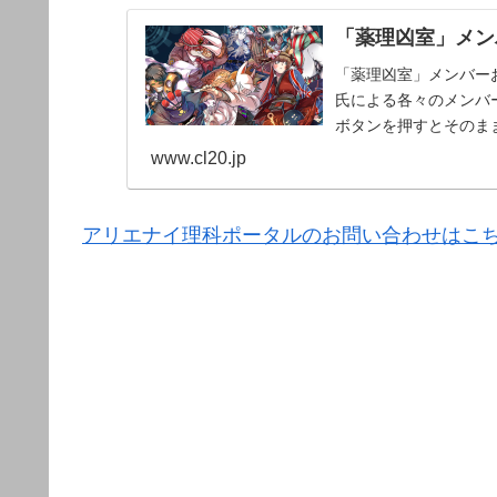
「薬理凶室」メンバ
「薬理凶室」メンバーお
氏による各々のメンバー
ボタンを押すとそのま
www.cl20.jp
アリエナイ理科ポータルのお問い合わせはこ