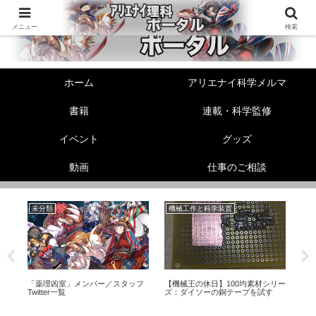
メニュー
検索
ホーム
アリエナイ科学メルマ
書籍
連載・科学監修
イベント
グッズ
動画
仕事のご相談
未分類
機械工作と科学装置
性
ス
「薬理凶室」メンバー／スタッフ
【機械王の休日】100均素材シリー
精
礎
Twitter一覧
ズ：ダイソーの銅テープを試す
か