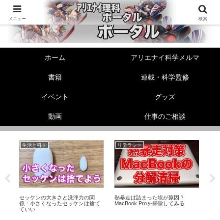
メニュー
検索
ホーム
アリエナイ科学メルマ
書籍
連載・科学監修
イベント
グッズ
動画
仕事のご相談
生活と科学
リテラシー
美
セッケンの大きさと洗浄力の関
熱暴走は詰まった埃が原因？
【
プ
係：小さくなったセッケンは捨て
MacBook Proを掃除してみる
顔
ていい
う