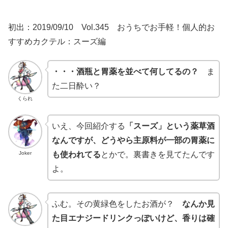
初出：2019/09/10 Vol.345 おうちでお手軽！個人的お
すすめカクテル：スーズ編
・・・酒瓶と胃薬を並べて何してるの？
ま
た二日酔い？
くられ
いえ、今回紹介する
「スーズ」という薬草酒
なんですが、どうやら主原料が一部の胃薬に
Joker
も使われてる
とかで。裏書きを見てたんです
よ。
ふむ。その黄緑色をしたお酒が？
なんか見
た目エナジードリンクっぽいけど、香りは確