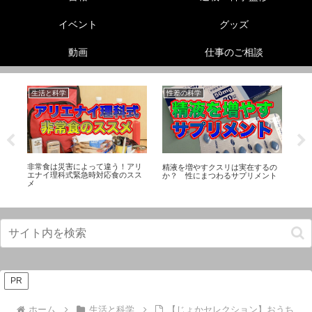
イベント
グッズ
動画
仕事のご相談
生活と科学
性差の科学
生
性
セ
ら
係
て
非常食は災害によって違う！アリ
精液を増やすクスリは実在するの
エナイ理科式緊急時対応食のスス
か？ 性にまつわるサプリメント
メ
PR
ホーム
生活と科学
【じょかセレクション】おうち