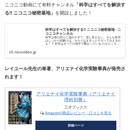
ニコニコ動画にて有料チャンネル
「科学はすべてを解決す
る!! ニコニコ秘密基地」
を開設しました！
科学はすべてを解決する!! ニコニコ秘密基地 - ニ
コニコチャンネル
科学は身の回りに溢れすぎて、逆に見えない。そんな科学
はしっかり紐解けば、セカイはまるっとチガってみえるか
も！？ 科学はすべての地平で繋がっている だからこそマ
ッドサイエンスから科...
ch.nicovideo.jp
レイユール先生の単著、アリエナイ化学実験事典が発売さ
れます！
アリエナイ化学実験事典（アリエナイ
理科別冊）
三才ブックス
Amazonの商品レビュー・口コミを見る
詳細ページ