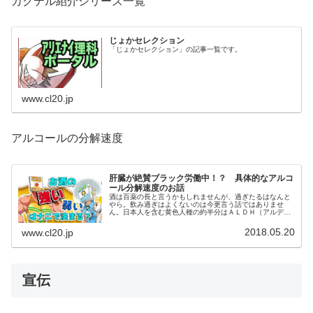
カクテル紹介シリーズ一覧
じょかセレクション
「じょかセレクション」の記事一覧です。
www.cl20.jp
アルコールの分解速度
肝臓が絶賛ブラック労働中！？ 具体的なアルコ
ール分解速度のお話
酒は百薬の長と言うかもしれませんが、過ぎたるはなんと
やら。飲み過ぎはよくないのは今更言う話ではありませ
ん。日本人を含む黄色人種の約半分はＡＬＤＨ（アルデヒ
ド脱水素酵素）の２つの型のうち、ＡＬＤＨ２が弱いか、
無いという特徴があります。
2018.05.20
www.cl20.jp
宣伝