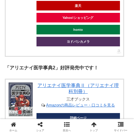
楽天
Yahoo!ショッピング
honto
ヨドバシカメラ
「アリエナイ医学事典2」好評発売中です！
アリエナイ医学事典Ⅱ（アリエナイ理
科別冊）
三才ブックス
Amazonの商品レビュー・口コミを見る
詳細ページ
Amazon
ホーム
シェア
目次へ
トップ
サイドバー