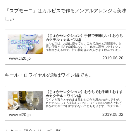
「スプモーニ」はカルピスで作るノンアルアレンジも美味
しい
【じょかセレクション】手軽で美味しい！おうち
カクテル：カルピス編
カルピスは、お酒に使っても、これで意外と万能選手。お
酒の度数と甘さの加減について、好みに調整しやすいとい
う利点があるので、甘い物好きの友人がよく飲んでいたの
を思い出します。そんな訳で、今回はカルピスを使ったカ
クテルレシピをご紹介していきます
2019.06.20
www.cl20.jp
キール・ロワイヤルの話はワイン編でも。
【じょかセレクション】おうちでお手軽！おすす
めカクテル：ワイン編
ワインと言うとそのまま飲むものだと思われがちですが、
カクテルにしても美味しいです。ワインの好みは人それぞ
れなので今一つ口に合わないこともあります。カクテルに
して、苦手な部分を緩和して美味しく飲む、というのも、
一つの飲み方でしょう。
2019.05.02
www.cl20.jp