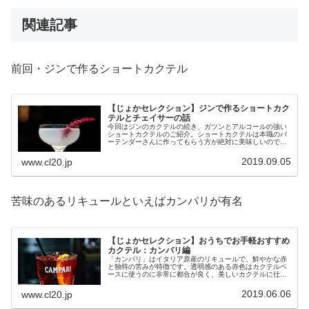
関連記事
前回・ジンで作るショートカクテル
【じょかセレクション】ジンで作るショートカク
テルとチェイサーの話
今回はジンのカクテルの続き、ガツンとアルコールの強い
ショートカクテルのご紹介。ショートカクテルは本職のバ
ーテンダーさんに作ってもらう方が絶対に美味しいので、
今一つ本連載の趣旨からは外れてしまう感じなのですが、
まあ、たまには、ということで。
2019.09.05
www.cl20.jp
苦味のあるリキュールといえばカンパリが有名
【じょかセレクション】おうちでお手軽おすすめ
カクテル：カンパリ編
「カンパリ」はイタリア原産のリキュールで、鮮やかな赤
と独特の苦みが特徴です。透明感のある赤色はカクテルベ
ースに使うのに非常に都合が良く、美しいカクテルに仕上
がります。今回はのカンパリで作るカクテルについてご紹
介していきます。
2019.06.06
www.cl20.jp