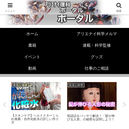
メニュー
検索
ホーム
アリエナイ科学メルマ
書籍
連載・科学監修
イベント
グッズ
動画
仕事のご相談
美容と健康
生活と科学
未
【スキンケア】ヘルドクターくら
る
怪談話をバッサリ解決！「髪が伸
「
れ推薦・自作化粧水の詳しい作り
びる人形」の秘密を説明しよう！
Twi
方