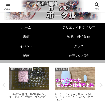
メニュー
検索
ホーム
アリエナイ科学メルマ
書籍
連載・科学監修
イベント
グッズ
動画
仕事のご相談
機械工作と科学装置
生活と科学
動
！
【機械王の休日】100均素材シリー
セッケンの大きさと洗浄力の関
【
ズ：ダイソーの銅テープを試す
係：小さくなったセッケンは捨て
お
ていい