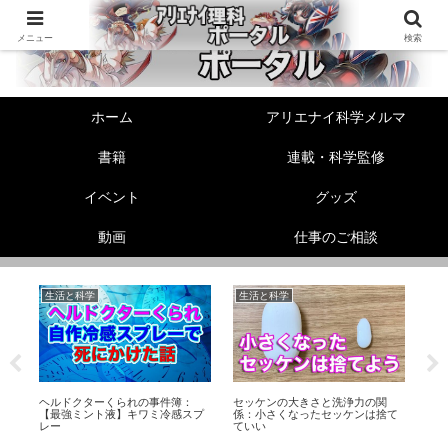
メニュー
検索
ホーム
アリエナイ科学メルマ
書籍
連載・科学監修
イベント
グッズ
動画
仕事のご相談
生活と科学
生活と科学
美
】
ヘルドクターくられの事件簿：
セッケンの大きさと洗浄力の関
【
ー
【最強ミント液】キワミ冷感スプ
係：小さくなったセッケンは捨て
顔
レー
ていい
う