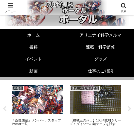
メニュー
検索
ホーム
アリエナイ科学メルマ
書籍
連載・科学監修
イベント
グッズ
動画
仕事のご相談
未分類
機械工作と科学装置
生
「薬理凶室」メンバー／スタッフ
【機械王の休日】100均素材シリー
【
て
Twitter一覧
ズ：ダイソーの銅テープを試す
ー
ン