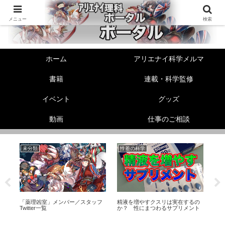
メニュー
検索
ホーム
アリエナイ科学メルマ
書籍
連載・科学監修
イベント
グッズ
動画
仕事のご相談
未分類
性差の科学
美
ュ
「薬理凶室」メンバー／スタッフ
精液を増やすクスリは実在するの
【
タ
Twitter一覧
か？ 性にまつわるサプリメント
騒
知