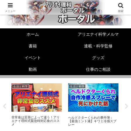
メニュー
検索
ホーム
アリエナイ科学メルマ
書籍
連載・科学監修
イベント
グッズ
動画
仕事のご相談
生活と科学
生活と科学
生
非常食は災害によって違う！アリ
ュ
ヘルドクターくられの事件簿：
セ
エナイ理科式緊急時対応食のスス
タ
【最強ミント液】キワミ冷感スプ
係
メ
レー
て