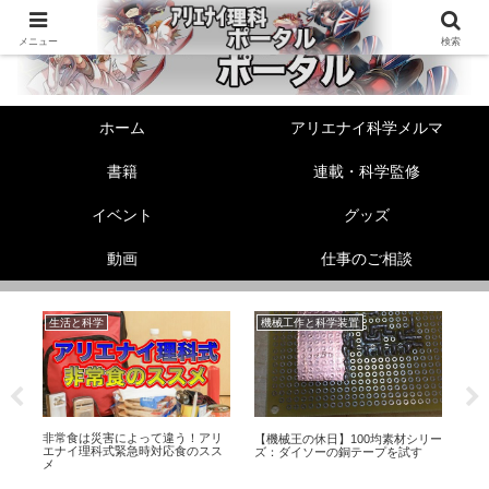
メニュー
検索
ホーム
アリエナイ科学メルマ
書籍
連載・科学監修
イベント
グッズ
動画
仕事のご相談
生活と科学
機械工作と科学装置
機
非常食は災害によって違う！アリ
ド
【機械王の休日】100均素材シリー
【
エナイ理科式緊急時対応食のスス
ズ：ダイソーの銅テープを試す
素
メ