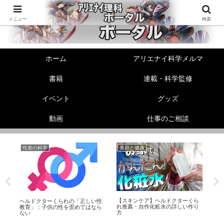
メニュー
検索
ホーム
アリエナイ科学メルマ
書籍
連載・科学監修
イベント
グッズ
動画
仕事のご相談
性差の科学
美容と健康
生
【スキンケア】ヘルドクターくら
】
ヘルドクターくられの「正しい性
セ
れ推薦・自作化粧水の詳しい作り
ー
教育」：子供の性を歪めてはなら
係
方
ない
て