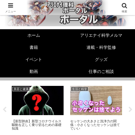
メニュー
検索
ホーム
アリエナイ科学メルマ
書籍
連載・科学監修
イベント
グッズ
動画
仕事のご相談
美容と健康
生活と科学
未
性
【新型肺炎】新型コロナウイルス
セッケンの大きさと洗浄力の関
「
ら
騒動を正しく乗り切るための基礎
係：小さくなったセッケンは捨て
Twi
知識
ていい