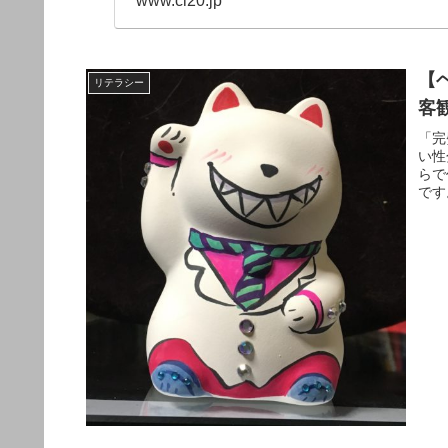
www.cl20.jp
【
リテラシー
客
「完
い性
らで
です