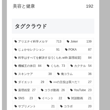
美容と健康
192
タグクラウド
アリエナイ科学メルマ
713
Joker
139
じょかセレクション
91
POKA
87
科学はすべてを解決する! [くられ with 薬理凶室]
84
機械王の休日
84
くられ
73
カクテル
54
スキンケア
38
俺コラム
36
ダイエット
29
○○の主役は我々だ！
27
薬理凶室
27
コラボ動画
26
YouTube
23
SNS
23
イベント
22
対談動画
21
サプリメント
21
コラボ
20