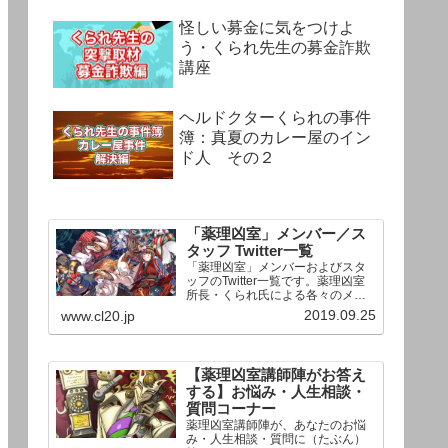
怪しい募金に気をつけよ
う・くられ先生の募金詐欺
講座
ヘルドクターくられの事件
簿：真夏のカレー屋のイン
ド人 その２
「薬理凶室」メンバー／ス
タッフ Twitter一覧
「薬理凶室」メンバーおよびスタ
ッフのTwitter一覧です。薬理凶室
所長・くられ氏による各々のメン
バーの一言紹介付き。Twitterへの
2019.09.25
www.cl20.jp
リンクの下にあるフォローボタン
を押すとそのままフォローできま
す。
【薬理凶室講師陣がお答え
する】お悩み・人生相談・
質問コーナー
薬理凶室講師陣が、あなたのお悩
み・人生相談・質問に（たぶん）