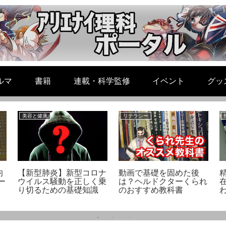
ルマ
書籍
連載・科学監修
イベント
グッ
美容と健康
リテラシー
均
【新型肺炎】新型コロナ
動画で基礎を固めた後
ー
ウイルス騒動を正しく乗
は？ヘルドクターくられ
り切るための基礎知識
のおすすめ教科書