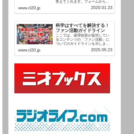
答えてくれます。フォームからお
送りいただいた相談は、順次、動
2020.01.23
www.cl20.jp
画として公開される予定（時期未
定）！ どうぞお気軽にご質問く
ださい。
科学はすべてを解決する！
ファン活動ガイドライン
ここでは、薬理凶室が提供してい
るコンテンツの「ファン活動」に
ついてのガイドラインを示しま
す。ご利用の場合は当ガイドライ
2025.05.23
www.cl20.jp
ンを遵守して頂けますよう、よろ
しくお願い申し上げます。