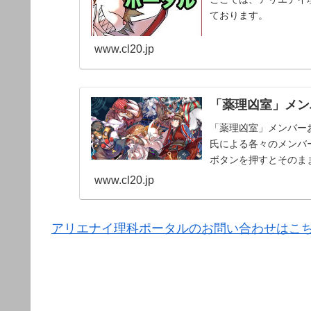
ております。
www.cl20.jp
「薬理凶室」メンバ
「薬理凶室」メンバーお
氏による各々のメンバー
ボタンを押すとそのま
www.cl20.jp
アリエナイ理科ポータルのお問い合わせはこ