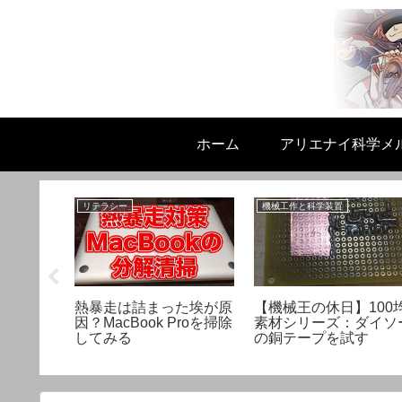
ホーム
アリエナイ科学メ
リテラシー
機械工作と科学装置
られの事
熱暴走は詰まった埃が原
【機械王の休日】100
ント液】
因？MacBook Proを掃除
素材シリーズ：ダイソ
レー
してみる
の銅テープを試す