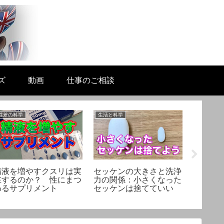
ズ
動画
仕事のご相談
性差の科学
生活と科学
美容と健康
精液を増やすクスリは実
セッケンの大きさと洗浄
【スキ
在するのか？ 性にまつ
力の関係：小さくなった
ターく
わるサプリメント
セッケンは捨てていい
粧水の