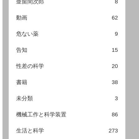
亜留間次郎
8
動画
62
危ない薬
9
告知
15
性差の科学
20
書籍
38
未分類
3
機械工作と科学装置
86
生活と科学
273