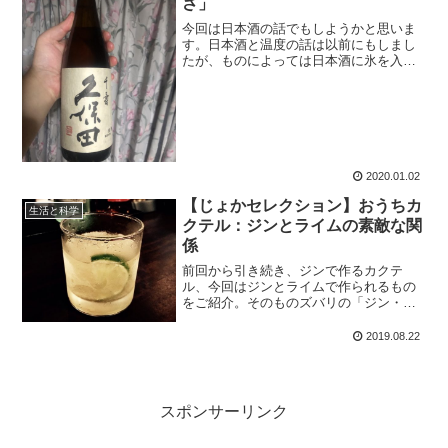
さ」
今回は日本酒の話でもしようかと思いま
す。日本酒と温度の話は以前にもしまし
たが、ものによっては日本酒に氷を入れ
て楽しむ、というのも良く、そしてそれ
にライムを絞ってやると「サムライ・ロ
ック」という飲みやすいカクテルになり
ます。
2020.01.02
【じょかセレクション】おうちカ
生活と科学
クテル：ジンとライムの素敵な関
係
前回から引き続き、ジンで作るカクテ
ル、今回はジンとライムで作られるもの
をご紹介。そのものズバリの「ジン・ラ
イム」をはじめ、結構なバリエーション
があります。ジンとライムとちょっとし
2019.08.22
た副原料で出来るので、家で作るのにも
オススメです。
スポンサーリンク