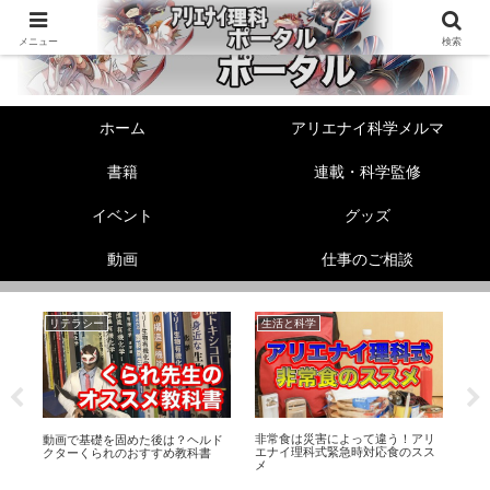
メニュー
検索
ホーム
アリエナイ科学メルマ
書籍
連載・科学監修
イベント
グッズ
動画
仕事のご相談
リテラシー
生活と科学
美
非常食は災害によって違う！アリ
の
動画で基礎を固めた後は？ヘルド
【
エナイ理科式緊急時対応食のスス
ト
クターくられのおすすめ教科書
騒
メ
知