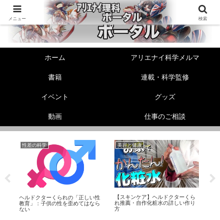
メニュー
検索
ホーム
アリエナイ科学メルマ
書籍
連載・科学監修
イベント
グッズ
動画
仕事のご相談
性差の科学
美容と健康
リ
【スキンケア】ヘルドクターくら
！
ヘルドクターくられの「正しい性
動
れ推薦・自作化粧水の詳しい作り
教育」：子供の性を歪めてはなら
ク
方
ない