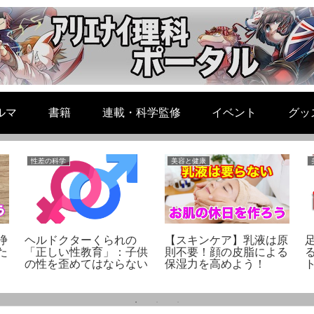
ルマ
書籍
連載・科学監修
イベント
グッ
性差の科学
美容と健康
浄
ヘルドクターくられの
【スキンケア】乳液は原
た
「正しい性教育」：子供
則不要！顔の皮脂による
の性を歪めてはならない
保湿力を高めよう！