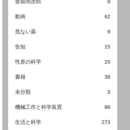
亜留間次郎
8
動画
62
危ない薬
9
告知
15
性差の科学
20
書籍
38
未分類
3
機械工作と科学装置
86
生活と科学
273