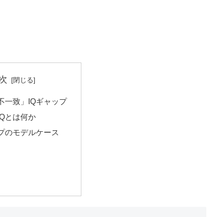
次
不一致」IQギャップ
IQとは何か
ップのモデルケース