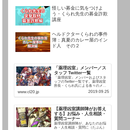
怪しい募金に気をつけよ
う・くられ先生の募金詐欺
講座
ヘルドクターくられの事件
簿：真夏のカレー屋のイン
ド人 その２
「薬理凶室」メンバー／ス
タッフ Twitter一覧
「薬理凶室」メンバーおよびスタ
ッフのTwitter一覧です。薬理凶室
所長・くられ氏による各々のメン
バーの一言紹介付き。Twitterへの
2019.09.25
www.cl20.jp
リンクの下にあるフォローボタン
を押すとそのままフォローできま
す。
【薬理凶室講師陣がお答え
する】お悩み・人生相談・
質問コーナー
薬理凶室講師陣が、あなたのお悩
み・人生相談・質問に（たぶん）