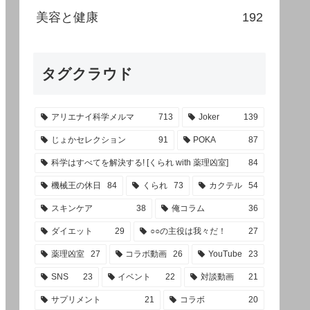
美容と健康
192
タグクラウド
アリエナイ科学メルマ
713
Joker
139
じょかセレクション
91
POKA
87
科学はすべてを解決する! [くられ with 薬理凶室]
84
機械王の休日
84
くられ
73
カクテル
54
スキンケア
38
俺コラム
36
ダイエット
29
○○の主役は我々だ！
27
薬理凶室
27
コラボ動画
26
YouTube
23
SNS
23
イベント
22
対談動画
21
サプリメント
21
コラボ
20