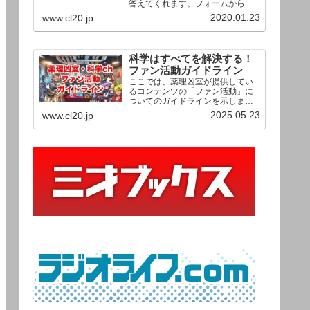
答えてくれます。フォームからお
送りいただいた相談は、順次、動
2020.01.23
www.cl20.jp
画として公開される予定（時期未
定）！ どうぞお気軽にご質問く
ださい。
科学はすべてを解決する！
ファン活動ガイドライン
ここでは、薬理凶室が提供してい
るコンテンツの「ファン活動」に
ついてのガイドラインを示しま
す。ご利用の場合は当ガイドライ
2025.05.23
www.cl20.jp
ンを遵守して頂けますよう、よろ
しくお願い申し上げます。