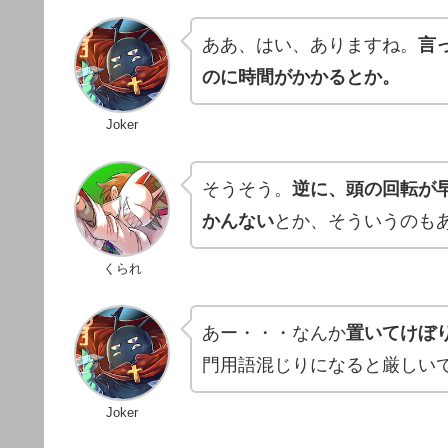
ああ、はい、ありますね。
言
のに時間がかかるとか。
Joker
そうそう。
逆に、頭の回転が
かんない
とか、そういうのも
くられ
あー・・・なんか
置いてけぼ
門用語混じりになると厳しい
Joker