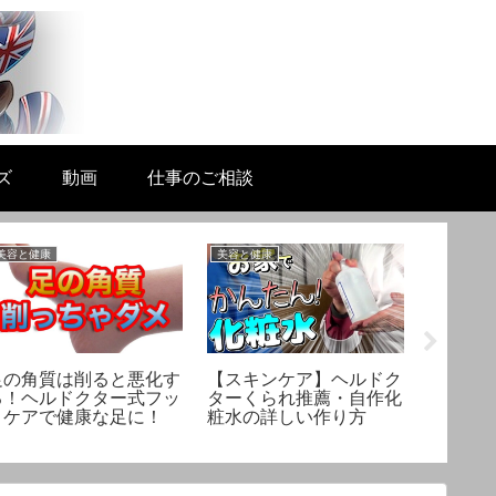
ズ
動画
仕事のご相談
美容と健康
美容と健康
未分類
「薬理
スタッフ 
足の角質は削ると悪化す
【スキンケア】ヘルドク
る！ヘルドクター式フッ
ターくられ推薦・自作化
トケアで健康な足に！
粧水の詳しい作り方