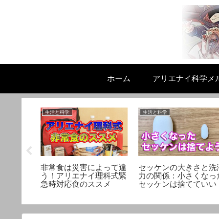
ホーム
アリエナイ科学メ
生活と科学
生活と科学
ストロン
という突
タント
非常食は災害によって違
セッケンの大きさと洗
う！アリエナイ理科式緊
力の関係：小さくなっ
急時対応食のススメ
セッケンは捨てていい