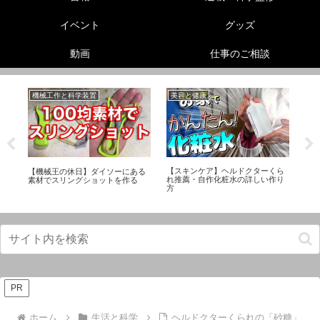
イベント
グッズ
動画
仕事のご相談
機械工作と科学装置
美容と健康
生
リ
【スキンケア】ヘルドクターくら
【機械王の休日】ダイソーにある
ヘ
ス
れ推薦・自作化粧水の詳しい作り
素材でスリングショットを作る
【
方
レ
PR
ホーム
生活と科学
ヘルドクターくられの「砂糖」