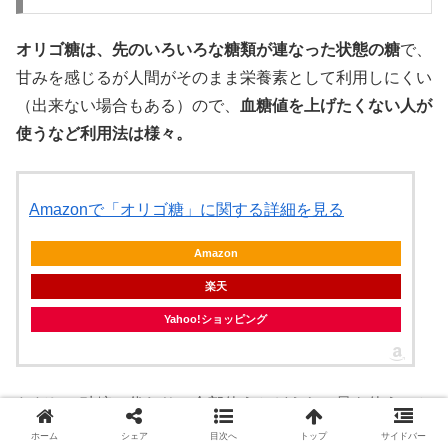
オリゴ糖は、先のいろいろな糖類が連なった状態の糖
で、
甘みを感じるが人間がそのまま栄養素として利用しにくい
（出来ない場合もある）ので、
血糖値を上げたくない人が
使うなど利用法は様々。
Amazonで「オリゴ糖」に関する詳細を見る
Amazon
楽天
Yahoo!ショッピング
ただし、砂糖の代わりに全部使うとどえらい量を使うこと
になり、また価格も安くないのでその辺はお好み。
腸内細
ホーム
シェア
目次へ
トップ
サイドバー