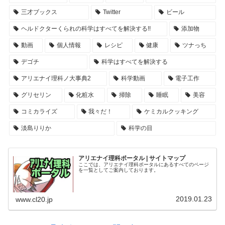
三才ブックス
Twitter
ビール
ヘルドクターくられの科学はすべてを解決する!!
添加物
動画
個人情報
レシピ
健康
ツナっち
デゴチ
科学はすべてを解決する
アリエナイ理科ノ大事典2
科学動画
電子工作
グリセリン
化粧水
掃除
睡眠
美容
コミカライズ
我々だ！
ケミカルクッキング
淡島りりか
科学の目
アリエナイ理科ポータル | サイトマップ
ここでは、アリエナイ理科ポータルにあるすべてのページ
を一覧としてご案内しております。
2019.01.23
www.cl20.jp