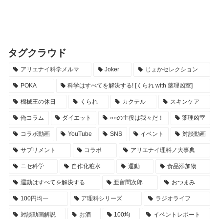
タグクラウド
アリエナイ科学メルマ
Joker
じょかセレクション
POKA
科学はすべてを解決する! [くられ with 薬理凶室]
機械王の休日
くられ
カクテル
スキンケア
俺コラム
ダイエット
○○の主役は我々だ！
薬理凶室
コラボ動画
YouTube
SNS
イベント
対談動画
サプリメント
コラボ
アリエナイ理科ノ大事典
ニセ科学
自作化粧水
運動
食品添加物
運動はすべてを解決する
亜留間次郎
おつまみ
100円均一
ア理科シリーズ
ラジオライフ
対談動画解説
お酒
100均
イベントレポート