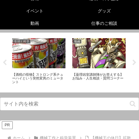
イベント
グッズ
動画
仕事のご相談
生活と科学
動画
美
【酒税の怪物】ストロング系チュ
【薬理凶室講師陣がお答えする】
【
プ
ーハイという突然変異のミュータ
お悩み・人生相談・質問コーナー
選
ント
PR
ホーム
機械工作と科学装置
【機械王の休日】拡散