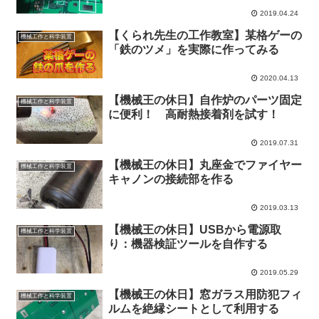
2019.04.24
【くられ先生の工作教室】某格ゲーの
機械工作と科学装置
「鉄のツメ」を実際に作ってみる
2020.04.13
【機械王の休日】自作炉のパーツ固定
機械工作と科学装置
に便利！ 高耐熱接着剤を試す！
2019.07.31
【機械王の休日】丸座金でファイヤー
機械工作と科学装置
キャノンの接続部を作る
2019.03.13
【機械王の休日】USBから電源取
機械工作と科学装置
り：機器検証ツールを自作する
2019.05.29
【機械王の休日】窓ガラス用防犯フィ
機械工作と科学装置
ルムを絶縁シートとして利用する