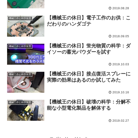
2019.08.28
【機械王の休日】電子工作のお供：こ
機械工作と科学装置
だわりのハンダゴテ
2018.09.05
【機械王の休日】蛍光物質の科学：ダ
機械工作と科学装置
イソーの蓄光パウダーを試す
2019.10.03
【機械王の休日】接点復活スプレーに
機械工作と科学装置
実際の効果はあるのか試してみた
2019.10.16
【機械王の休日】破壊の科学：分解不
機械工作と科学装置
能な小型電化製品を解体する
2019.02.27