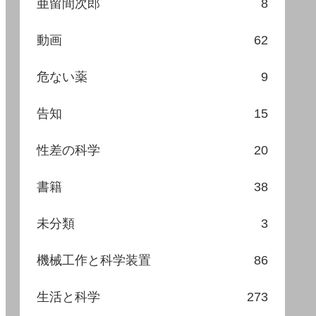
亜留間次郎
8
動画
62
危ない薬
9
告知
15
性差の科学
20
書籍
38
未分類
3
機械工作と科学装置
86
生活と科学
273