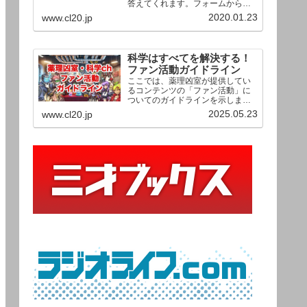
答えてくれます。フォームからお
送りいただいた相談は、順次、動
2020.01.23
www.cl20.jp
画として公開される予定（時期未
定）！ どうぞお気軽にご質問く
ださい。
科学はすべてを解決する！
ファン活動ガイドライン
ここでは、薬理凶室が提供してい
るコンテンツの「ファン活動」に
ついてのガイドラインを示しま
す。ご利用の場合は当ガイドライ
2025.05.23
www.cl20.jp
ンを遵守して頂けますよう、よろ
しくお願い申し上げます。