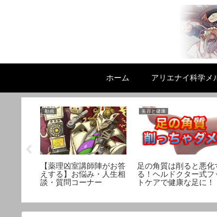
ホーム
アリエナイ科学メ
動画
美容と健康
リ解決！
【薬理凶室講師陣がお答
足の角質は削ると悪化
形」の秘
えする】お悩み・人生相
る！ヘルドクター式フ
！
談・質問コーナー
トケアで健康な足に！