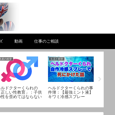
ズ
動画
仕事のご相談
性差の科学
生活と科学
リテラシー
ヘルドクターくられの
ヘルドクターくられの事
熱暴走
「正しい性教育」：子供
件簿：【最強ミント液】
因？Mac
の性を歪めてはならない
キワミ冷感スプレー
してみ