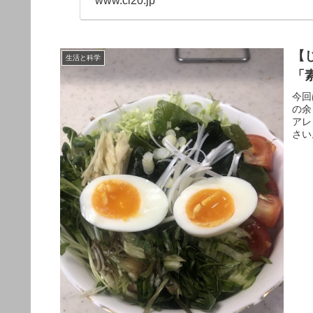
www.cl20.jp
【
生活と科学
「
今回
の余
アレ
さい