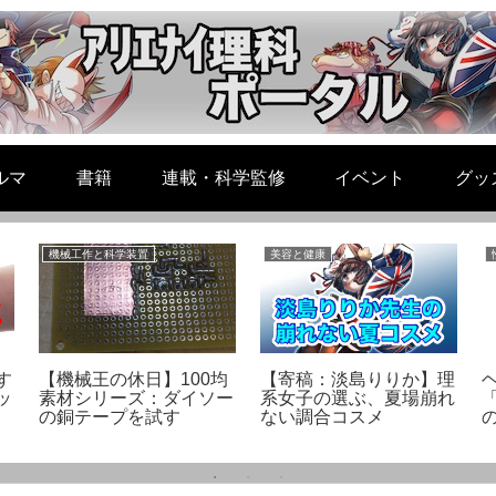
ルマ
書籍
連載・科学監修
イベント
グッ
機械工作と科学装置
美容と健康
す
【機械王の休日】100均
【寄稿：淡島りりか】理
ッ
素材シリーズ：ダイソー
系女子の選ぶ、夏場崩れ
の銅テープを試す
ない調合コスメ