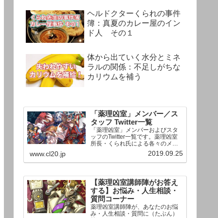
ヘルドクターくられの事件
簿：真夏のカレー屋のイン
ド人 その１
体から出ていく水分とミネ
ラルの関係：不足しがちな
カリウムを補う
「薬理凶室」メンバー／ス
タッフ Twitter一覧
「薬理凶室」メンバーおよびスタ
ッフのTwitter一覧です。薬理凶室
所長・くられ氏による各々のメン
バーの一言紹介付き。Twitterへの
2019.09.25
www.cl20.jp
リンクの下にあるフォローボタン
を押すとそのままフォローできま
す。
【薬理凶室講師陣がお答え
する】お悩み・人生相談・
質問コーナー
薬理凶室講師陣が、あなたのお悩
み・人生相談・質問に（たぶん）