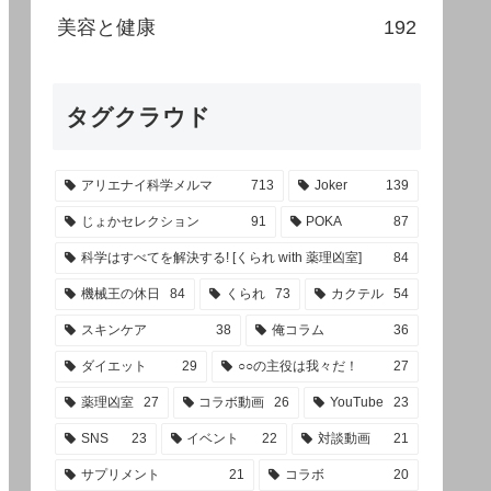
美容と健康
192
タグクラウド
アリエナイ科学メルマ
713
Joker
139
じょかセレクション
91
POKA
87
科学はすべてを解決する! [くられ with 薬理凶室]
84
機械王の休日
84
くられ
73
カクテル
54
スキンケア
38
俺コラム
36
ダイエット
29
○○の主役は我々だ！
27
薬理凶室
27
コラボ動画
26
YouTube
23
SNS
23
イベント
22
対談動画
21
サプリメント
21
コラボ
20