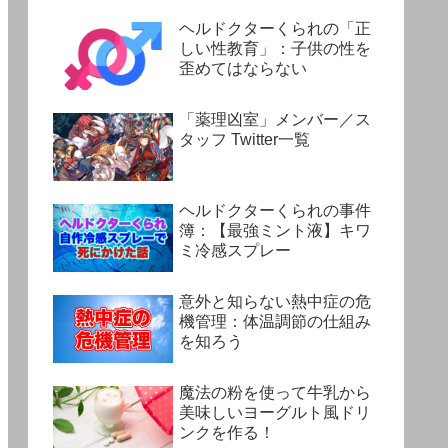
ヘルドクターくられの「正
しい性教育」：子供の性を
歪めてはならない
「薬理凶室」メンバー／ス
タッフ Twitter一覧
ヘルドクターくられの事件
簿：【最強ミント液】キワ
ミ冷感スプレー
意外と知らない熱中症の危
機管理：体温調節の仕組み
を知ろう
魔法の粉を使って牛乳から
美味しいヨーグルト風ドリ
ンクを作る！