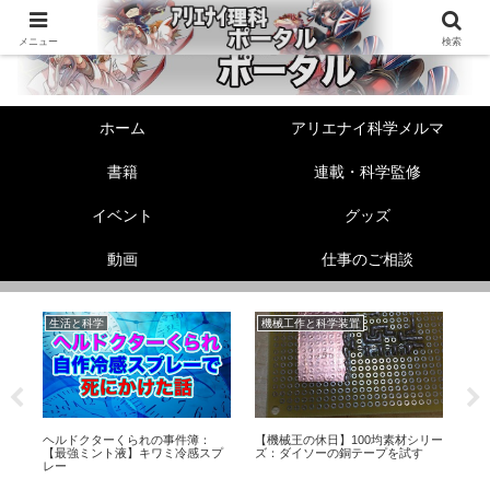
メニュー
検索
ホーム
アリエナイ科学メルマ
書籍
連載・科学監修
イベント
グッズ
動画
仕事のご相談
生活と科学
機械工作と科学装置
機
の
ヘルドクターくられの事件簿：
【機械王の休日】100均素材シリー
【
【最強ミント液】キワミ冷感スプ
ズ：ダイソーの銅テープを試す
素
レー