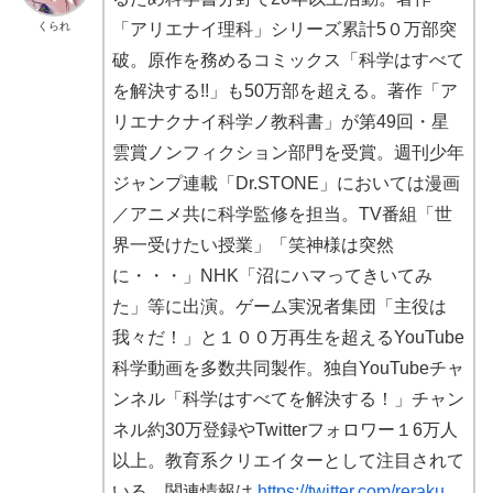
くられ
「アリエナイ理科」シリーズ累計5０万部突
破。原作を務めるコミックス「科学はすべて
を解決する!!」も50万部を超える。著作「ア
リエナクナイ科学ノ教科書」が第49回・星
雲賞ノンフィクション部門を受賞。週刊少年
ジャンプ連載「Dr.STONE」においては漫画
／アニメ共に科学監修を担当。TV番組「世
界一受けたい授業」「笑神様は突然
に・・・」NHK「沼にハマってきいてみ
た」等に出演。ゲーム実況者集団「主役は
我々だ！」と１００万再生を超えるYouTube
科学動画を多数共同製作。独自YouTubeチャ
ンネル「科学はすべてを解決する！」チャン
ネル約30万登録やTwitterフォロワー１6万人
以上。教育系クリエイターとして注目されて
いる。関連情報は
https://twitter.com/reraku