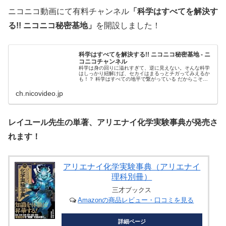
ニコニコ動画にて有料チャンネル
「科学はすべてを解決す
る!! ニコニコ秘密基地」
を開設しました！
科学はすべてを解決する!! ニコニコ秘密基地 - ニ
コニコチャンネル
科学は身の回りに溢れすぎて、逆に見えない。そんな科学
はしっかり紐解けば、セカイはまるっとチガってみえるか
も！？ 科学はすべての地平で繋がっている だからこそマ
ッドサイエンスから科...
ch.nicovideo.jp
レイユール先生の単著、アリエナイ化学実験事典が発売さ
れます！
アリエナイ化学実験事典（アリエナイ
理科別冊）
三才ブックス
Amazonの商品レビュー・口コミを見る
詳細ページ