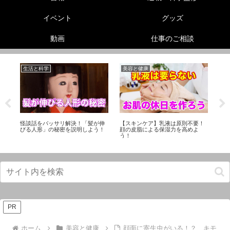
イベント
グッズ
動画
仕事のご相談
生活と科学
美容と健康
美
リー
足
ド
に
怪談話をバッサリ解決！「髪が伸
【スキンケア】乳液は原則不要！
びる人形」の秘密を説明しよう！
顔の皮脂による保湿力を高めよ
う！
PR
ホーム
美容と健康
顔面に寄生虫がいる！？ キモ