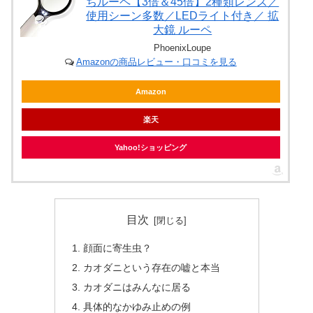
ちルーペ【3倍＆45倍】2種類レンズ／
使用シーン多数／LEDライト付き／ 拡
大鏡 ルーペ
PhoenixLoupe
Amazonの商品レビュー・口コミを見る
Amazon
楽天
Yahoo!ショッピング
目次
顔面に寄生虫？
カオダニという存在の嘘と本当
カオダニはみんなに居る
具体的なかゆみ止めの例