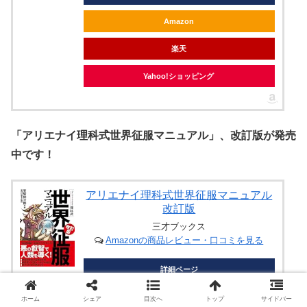
Amazon
楽天
Yahoo!ショッピング
「アリエナイ理科式世界征服マニュアル」、改訂版が発売
中です！
アリエナイ理科式世界征服マニュアル
改訂版
三才ブックス
Amazonの商品レビュー・口コミを見る
詳細ページ
Amazon
ホーム
シェア
目次へ
トップ
サイドバー