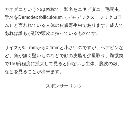
カオダニというのは俗称で、和名をニキビダニ、毛嚢虫、
学名をDemodex folliculorum（デモデックス フリクロラ
ム）と言われている人体の皮膚寄生虫であります。成人で
あれば誰もが顔や頭皮に持っているものです。
サイズが0.1mmから0.4mmと小さいのですが、ヘアピンな
ど、角が無く堅いものなどで顔の皮脂を少量取り、顕微鏡
で150倍程度に拡大して見ると卵ないし生体、脱皮の殻、
などを見ることが出来ます。
スポンサーリンク