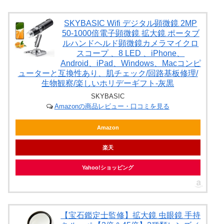
SKYBASIC Wifi デジタル顕微鏡 2MP
50-1000倍電子顕微鏡 拡大鏡 ポータブ
ルハンドヘルド顕微鏡カメラマイクロ
スコープ 、8 LED 、iPhone、
Android、iPad、Windows、Macコンピ
ューターと互換性あり、肌チェック/回路基板修理/
生物観察/楽しいホリデーギフト-灰黒
SKYBASIC
Amazonの商品レビュー・口コミを見る
Amazon
楽天
Yahoo!ショッピング
【宝石鑑定士監修】拡大鏡 虫眼鏡 手持