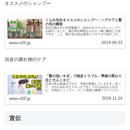
オススメのシャンプー
くられ先生オススメのシャンプー：ヘアケアと髪
の毛の構造
先日公開された科学動画で、自分のオススメのシャンプー
を紹介しました。髪の毛の構造なんかも一緒に解説した訳
ですが、こと、髪の毛の話は過去にメルマガであれこれと
取り上げ、そしてここポータルで多岐にわたって紹介して
います。
2019.06.23
www.cl20.jp
頭皮の腫れ物のケア
「髪の洗いすぎ」で頭皮トラブル：季節の変わり
目と大人ニキビ
日本の冬は気温が下がり、空気が乾燥していきます。従っ
て、それにあわせたスキンケアをしてやらねばなりませ
ん。今回はシャンプー、そして頭皮の健康についてクロー
ズアップしていこうかと思います。たびたび触れている事
ですが、洗いすぎも良くないです。
2018.11.24
www.cl20.jp
宣伝