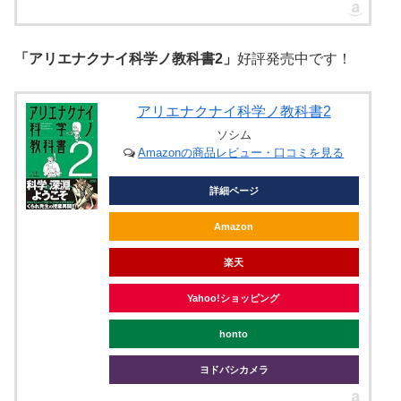
「アリエナクナイ科学ノ教科書2」
好評発売中です！
アリエナクナイ科学ノ教科書2
ソシム
Amazonの商品レビュー・口コミを見る
詳細ページ
Amazon
楽天
Yahoo!ショッピング
honto
ヨドバシカメラ