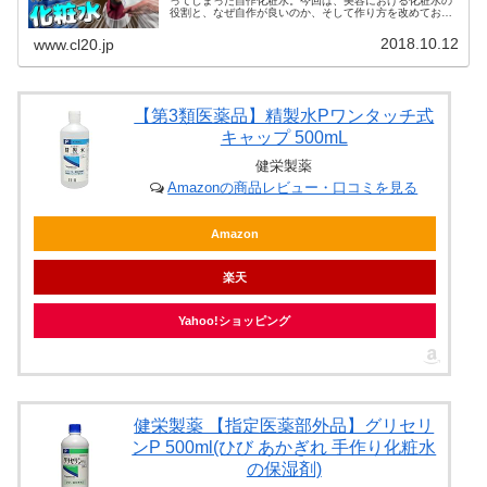
ってしまった自作化粧水。今回は、美容における化粧水の
役割と、なぜ自作が良いのか、そして作り方を改めておさ
らいしていこうかと思います。化粧水の手作りは簡単です
し、スキンケアに活かしましょう。
2018.10.12
www.cl20.jp
【第3類医薬品】精製水Pワンタッチ式
キャップ 500mL
健栄製薬
Amazonの商品レビュー・口コミを見る
Amazon
楽天
Yahoo!ショッピング
健栄製薬 【指定医薬部外品】グリセリ
ンP 500ml(ひび あかぎれ 手作り化粧水
の保湿剤)