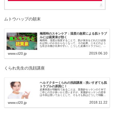
ムトウハップの顛末
梅雨時のスキンケア：湿度の急変による肌トラブ
ルには硫黄泉が効く
梅雨時、湿度が急変することで、肌が保水をどれだけ頑張
れば良いのか分からなくなって、その結果、ニキビのよう
な吹き出物が出来やすい。こうした皮膚のトラブルに、効
果的なのが硫黄泉。ほどよい殺菌性で、常在菌のバランス
を取るのに具合が良いのです。
2019.06.10
www.cl20.jp
くられ先生の洗顔講座
ヘルドクターくられの洗顔講座：洗いすぎても肌
トラブルの原因に！
皮膚表面が弱酸性であることは、某微妙セッケンのＣＭで
ご存じの方が多いかと思いますが、某微妙セッケンの是非
は今回は置いておくとして、そもそも肌はどうして弱酸性
なのでしょう？今回はその辺を踏まえた上で洗顔について
お話ししましょう。
2018.11.22
www.cl20.jp