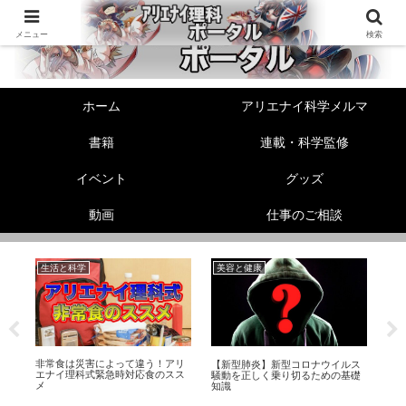
メニュー
検索
ホーム
アリエナイ科学メルマ
書籍
連載・科学監修
イベント
グッズ
動画
仕事のご相談
生活と科学
美容と健康
美
非常食は災害によって違う！アリ
性
【新型肺炎】新型コロナウイルス
【
エナイ理科式緊急時対応食のスス
ら
騒動を正しく乗り切るための基礎
顔
メ
知識
う