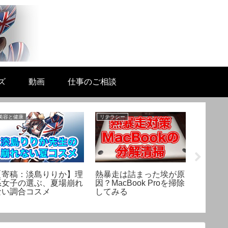
ズ
動画
仕事のご相談
美容と健康
リテラシー
性差の科学
【寄稿：淡島りりか】理
熱暴走は詰まった埃が原
ヘルド
系女子の選ぶ、夏場崩れ
因？MacBook Proを掃除
「正し
ない調合コスメ
してみる
の性を