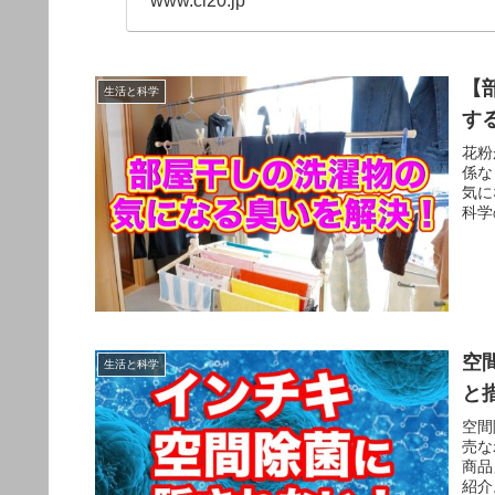
www.cl20.jp
【
生活と科学
す
花粉
係な
気に
科学
空
生活と科学
と
空間
売な
商品
紹介