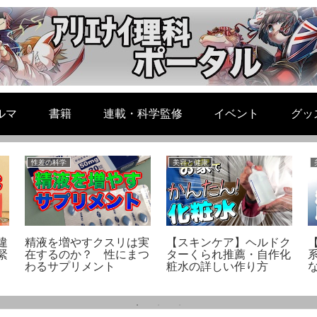
ルマ
書籍
連載・科学監修
イベント
グッ
性差の科学
美容と健康
違
精液を増やすクスリは実
【スキンケア】ヘルドク
緊
在するのか？ 性にまつ
ターくられ推薦・自作化
わるサプリメント
粧水の詳しい作り方