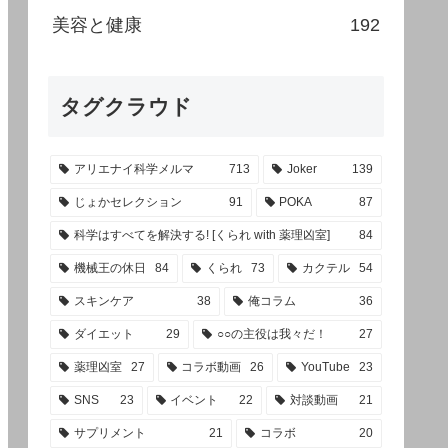
美容と健康
192
タグクラウド
アリエナイ科学メルマ
713
Joker
139
じょかセレクション
91
POKA
87
科学はすべてを解決する! [くられ with 薬理凶室]
84
機械王の休日
84
くられ
73
カクテル
54
スキンケア
38
俺コラム
36
ダイエット
29
○○の主役は我々だ！
27
薬理凶室
27
コラボ動画
26
YouTube
23
SNS
23
イベント
22
対談動画
21
サプリメント
21
コラボ
20