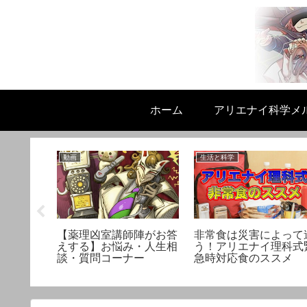
ホーム
アリエナイ科学メ
動画
生活と科学
さと洗浄
【薬理凶室講師陣がお答
非常食は災害によって
くなった
えする】お悩み・人生相
う！アリエナイ理科式
ていい
談・質問コーナー
急時対応食のススメ