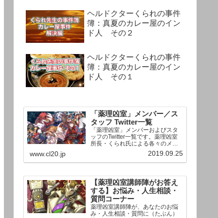
ヘルドクターくられの事件
簿：真夏のカレー屋のイン
ド人 その２
ヘルドクターくられの事件
簿：真夏のカレー屋のイン
ド人 その１
「薬理凶室」メンバー／ス
タッフ Twitter一覧
「薬理凶室」メンバーおよびスタ
ッフのTwitter一覧です。薬理凶室
所長・くられ氏による各々のメン
バーの一言紹介付き。Twitterへの
2019.09.25
www.cl20.jp
リンクの下にあるフォローボタン
を押すとそのままフォローできま
す。
【薬理凶室講師陣がお答え
する】お悩み・人生相談・
質問コーナー
薬理凶室講師陣が、あなたのお悩
み・人生相談・質問に（たぶん）