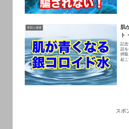
肌
美容と健康
ト
記念
話を
摂取
起こ
スポ