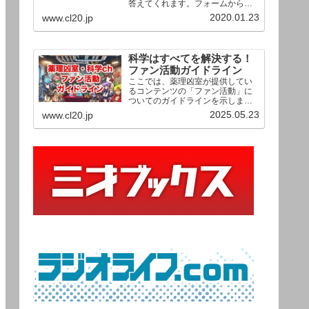
答えてくれます。フォームからお
送りいただいた相談は、順次、動
2020.01.23
www.cl20.jp
画として公開される予定（時期未
定）！ どうぞお気軽にご質問く
ださい。
科学はすべてを解決する！
ファン活動ガイドライン
ここでは、薬理凶室が提供してい
るコンテンツの「ファン活動」に
ついてのガイドラインを示しま
す。ご利用の場合は当ガイドライ
2025.05.23
www.cl20.jp
ンを遵守して頂けますよう、よろ
しくお願い申し上げます。