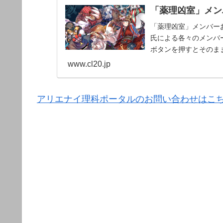
「薬理凶室」メンバ
「薬理凶室」メンバーお
氏による各々のメンバー
ボタンを押すとそのま
www.cl20.jp
アリエナイ理科ポータルのお問い合わせはこ