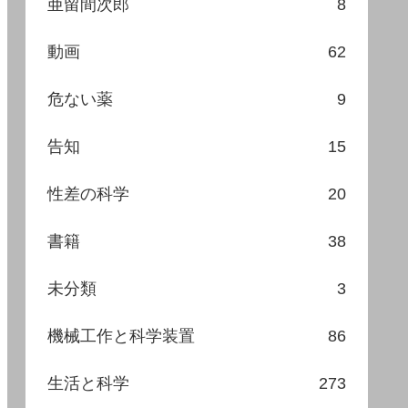
亜留間次郎
8
動画
62
危ない薬
9
告知
15
性差の科学
20
書籍
38
未分類
3
機械工作と科学装置
86
生活と科学
273