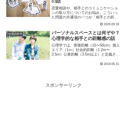
の話
恋愛相談や、相手とのコミュニケーショ
ンの取り方についてのお悩み。こういっ
た問題の共通項の一つが「相手との距離
感」というものです。今回は、「心の距
2020.09.18
離」、それも、物理的に相手にどれだけ
近づいて良いのか悪いのか、みたいな話
パーソナルスペースとは何ぞや？
性差の科学
をしていきましょう。
心理学的な相手との距離感の話
心理学では、密接距離（15〜50cm）個人
エリア（1ｍ）社会的距離（1.2m〜
3.5m）公衆距離（3.5m以上）と定義され
ることが多い。これはどういうことかと
いうと文字通りで、人間はこの距離の区
2018.05.31
切りで、親密度を無意識に作っていると
いえます。
スポンサーリンク