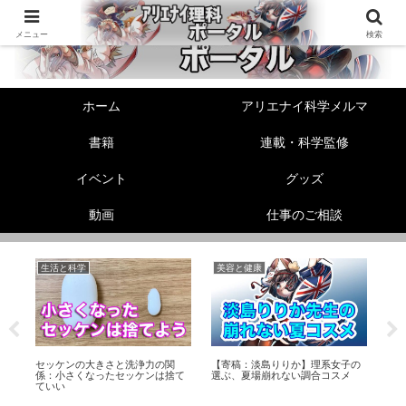
メニュー
検索
ホーム
アリエナイ科学メルマ
書籍
連載・科学監修
イベント
グッズ
動画
仕事のご相談
生活と科学
美容と健康
美
フ
セッケンの大きさと洗浄力の関
【寄稿：淡島りりか】理系女子の
【
係：小さくなったセッケンは捨て
選ぶ、夏場崩れない調合コスメ
騒
ていい
知