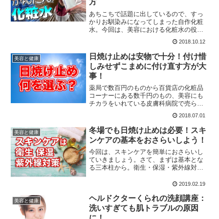
方
あちこちで話題に出しているので、すっ
かりお馴染みになってしまった自作化粧
水。今回は、美容における化粧水の役割
と、なぜ自作が良いのか、そして作り方
2018.10.12
を改めておさらいしていこうかと思いま
す。化粧水の手作りは簡単ですし、スキ
日焼け止めは安物で十分！付け惜
美容と健康
ンケアに活かしましょう。
しみせずこまめに付け直す方が大
事！
薬局で数百円のものから百貨店の化粧品
コーナーにある数千円のもの、美容にも
チカラをいれている皮膚科病院で売られ
ている、これまた２、３千円の日焼け止
2018.07.01
め。結論から言えば、安売りのものを付
け惜しみせずこまめに付け直すのが一番
冬場でも日焼け止めは必要！スキ
美容と健康
です。
ンケアの基本をおさらいしよう！
今回は、スキンケアを簡単におさらいし
ていきましょう。さて、まずは基本とな
る三本柱から。衛生・保湿・紫外線対
策、この三つが大事だという話です。特
に見過ごされがちなのですが、冬場であ
2019.02.19
っても紫外線対策は重要です。
ヘルドクターくられの洗顔講座：
美容と健康
洗いすぎても肌トラブルの原因
に！