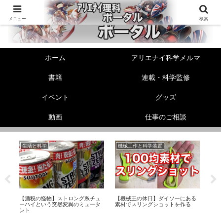
メニュー
検索
ホーム
アリエナイ科学メルマ
書籍
連載・科学監修
イベント
グッズ
動画
仕事のご相談
生活と科学
機械工作と科学装置
リ
ル
【酒税の怪物】ストロング系チュ
【機械王の休日】ダイソーにある
動
足
ーハイという突然変異のミュータ
素材でスリングショットを作る
ク
ント