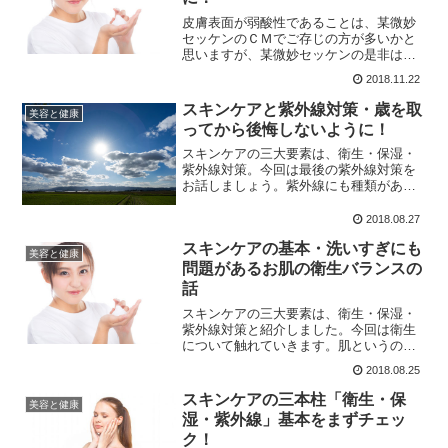
皮膚表面が弱酸性であることは、某微妙
セッケンのＣＭでご存じの方が多いかと
思いますが、某微妙セッケンの是非は今
回は置いておくとして、そもそも肌はど
2018.11.22
うして弱酸性なのでしょう？今回はその
辺を踏まえた上で洗顔についてお話しし
スキンケアと紫外線対策・歳を取
美容と健康
ましょう。
ってから後悔しないように！
スキンケアの三大要素は、衛生・保湿・
紫外線対策。今回は最後の紫外線対策を
お話しましょう。紫外線にも種類があっ
て、真皮にダイレクトアタックをかまし
てくるB波は、実は〜〜で防げる、と、そ
2018.08.27
ういうお話になります。
スキンケアの基本・洗いすぎにも
美容と健康
問題があるお肌の衛生バランスの
話
スキンケアの三大要素は、衛生・保湿・
紫外線対策と紹介しました。今回は衛生
について触れていきます。肌というの
は、遺伝形質だけでなく、生きてきた上
2018.08.25
で獲得してきた様々な要素を併せ持ち、
肌質は千差万別です。洗うにしてもこの
スキンケアの三本柱「衛生・保
美容と健康
辺を考える必要があります。
湿・紫外線」基本をまずチェッ
ク！