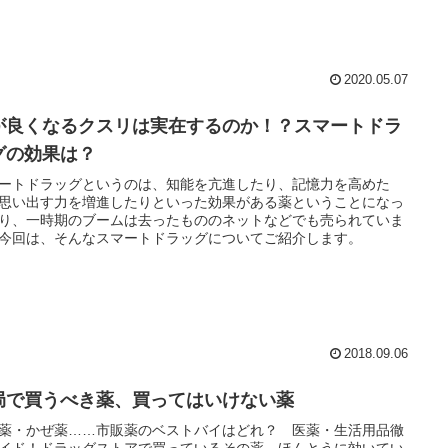
2020.05.07
が良くなるクスリは実在するのか！？スマートドラ
グの効果は？
ートドラッグというのは、知能を亢進したり、記憶力を高めた
思い出す力を増進したりといった効果がある薬ということになっ
り、一時期のブームは去ったもののネットなどでも売られていま
今回は、そんなスマートドラッグについてご紹介します。
2018.09.06
局で買うべき薬、買ってはいけない薬
薬・かぜ薬……市販薬のベストバイはどれ？ 医薬・生活用品徹
イド！ドラッグストアで買っているその薬、ほんとうに効いてい