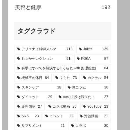
美容と健康
192
タグクラウド
アリエナイ科学メルマ
713
Joker
139
じょかセレクション
91
POKA
87
科学はすべてを解決する! [くられ with 薬理凶室]
84
機械王の休日
84
くられ
73
カクテル
54
スキンケア
38
俺コラム
36
ダイエット
29
○○の主役は我々だ！
27
薬理凶室
27
コラボ動画
26
YouTube
23
SNS
23
イベント
22
対談動画
21
サプリメント
21
コラボ
20