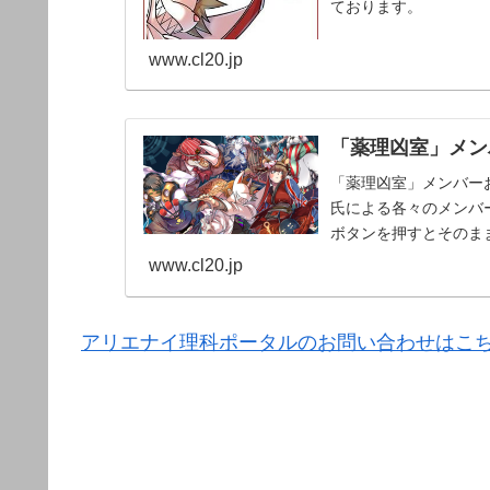
ております。
www.cl20.jp
「薬理凶室」メンバ
「薬理凶室」メンバーお
氏による各々のメンバー
ボタンを押すとそのま
www.cl20.jp
アリエナイ理科ポータルのお問い合わせはこ