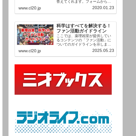
答えてくれます。フォームからお
送りいただいた相談は、順次、動
2020.01.23
www.cl20.jp
画として公開される予定（時期未
定）！ どうぞお気軽にご質問く
ださい。
科学はすべてを解決する！
ファン活動ガイドライン
ここでは、薬理凶室が提供してい
るコンテンツの「ファン活動」に
ついてのガイドラインを示しま
す。ご利用の場合は当ガイドライ
2025.05.23
www.cl20.jp
ンを遵守して頂けますよう、よろ
しくお願い申し上げます。