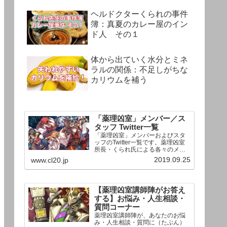
ヘルドクターくられの事件
簿：真夏のカレー屋のイン
ド人 その１
体から出ていく水分とミネ
ラルの関係：不足しがちな
カリウムを補う
「薬理凶室」メンバー／ス
タッフ Twitter一覧
「薬理凶室」メンバーおよびスタ
ッフのTwitter一覧です。薬理凶室
所長・くられ氏による各々のメン
バーの一言紹介付き。Twitterへの
2019.09.25
www.cl20.jp
リンクの下にあるフォローボタン
を押すとそのままフォローできま
す。
【薬理凶室講師陣がお答え
する】お悩み・人生相談・
質問コーナー
薬理凶室講師陣が、あなたのお悩
み・人生相談・質問に（たぶん）