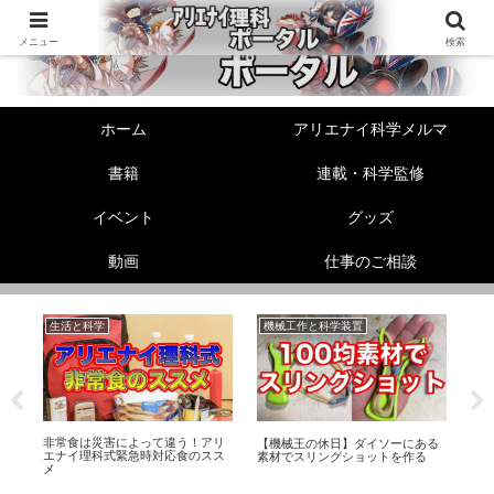
メニュー
検索
ホーム
アリエナイ科学メルマ
書籍
連載・科学監修
イベント
グッズ
動画
仕事のご相談
生活と科学
機械工作と科学装置
性
非常食は災害によって違う！アリ
ル
【機械王の休日】ダイソーにある
精
エナイ理科式緊急時対応食のスス
足
素材でスリングショットを作る
か
メ