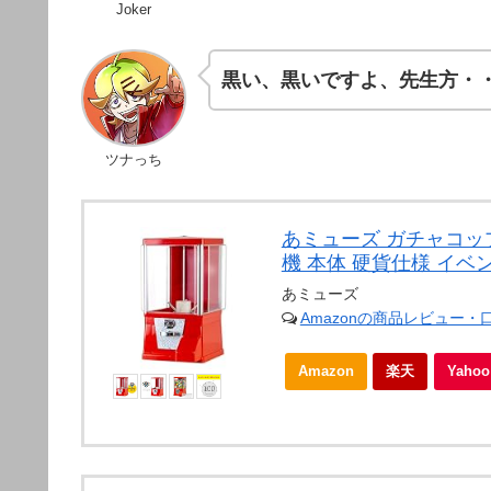
Joker
黒い、黒いですよ、先生方・
ツナっち
あミューズ ガチャコッ
機 本体 硬貨仕様 イベント
あミューズ
Amazonの商品レビュー・
Amazon
楽天
Yah