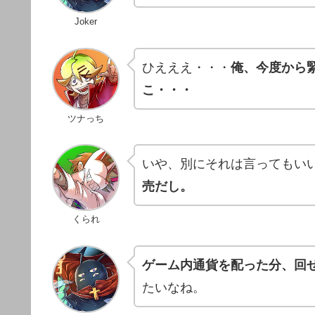
Joker
ひえええ・・・
俺、今度から
こ・・・
ツナっち
いや、別にそれは言ってもい
売だし。
くられ
ゲーム内通貨を配った分、回
たいなね。