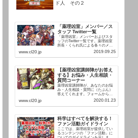
ド人 その２
「薬理凶室」メンバー／ス
タッフ Twitter一覧
「薬理凶室」メンバーおよびスタ
ッフのTwitter一覧です。薬理凶室
所長・くられ氏による各々のメン
バーの一言紹介付き。Twitterへの
2019.09.25
www.cl20.jp
リンクの下にあるフォローボタン
を押すとそのままフォローできま
す。
【薬理凶室講師陣がお答え
する】お悩み・人生相談・
質問コーナー
薬理凶室講師陣が、あなたのお悩
み・人生相談・質問に（たぶん）
答えてくれます。フォームからお
送りいただいた相談は、順次、動
2020.01.23
www.cl20.jp
画として公開される予定（時期未
定）！ どうぞお気軽にご質問く
ださい。
科学はすべてを解決する！
ファン活動ガイドライン
ここでは、薬理凶室が提供してい
るコンテンツの「ファン活動」に
ついてのガイドラインを示しま