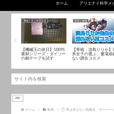
ホーム
アリエナイ科学メ
機械工作と科学装置
美容と健康
よって違
【機械王の休日】100均
【寄稿：淡島りりか】
理科式緊
素材シリーズ：ダイソー
系女子の選ぶ、夏場崩
スメ
の銅テープを試す
ない調合コスメ
PR
ホーム
動画
実は笑えない熱暴走・サーバー