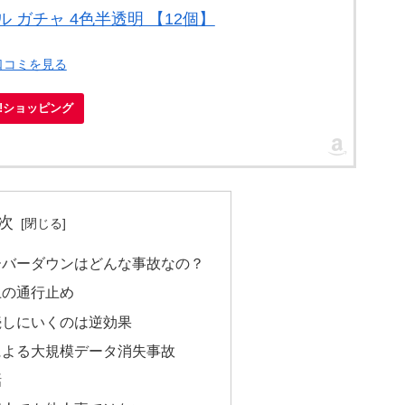
ル ガチャ 4色半透明 【12個】
口コミを見る
oo!ショッピング
次
ーバーダウンはどんな事故なの？
上の通行止め
続しにいくのは逆効果
による大規模データ消失事故
話