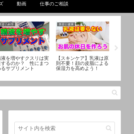
ズ
動画
仕事のご相談
性差の科学
美容と健康
美容と健康
精液を増やすクスリは実
【スキンケア】乳液は原
【新型
在するのか？ 性にまつ
則不要！顔の皮脂による
ウイル
わるサプリメント
保湿力を高めよう！
り切る