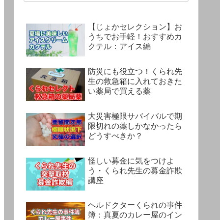
【じょかセレクション】お
うちでお手軽！おすすめカ
クテル：アイス編
防災にも役立つ！くられ先
生の救急箱に入れておきた
い薬局で買える薬
大災害極限サバイバルで期
限切れの薬しかなかったら
どうすべきか？
怪しい募金に気をつけよ
う・くられ先生の募金詐欺
講座
ヘルドクターくられの事件
簿：真夏のカレー屋のイン