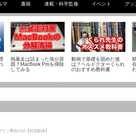
ルマ
書籍
連載・科学監修
イベント
グッ
リテラシー
リテラシー
理
熱暴走は詰まった埃が原
動画で基礎を固めた後
れ
因？MacBook Proを掃除
は？ヘルドクターくられ
してみる
のおすすめ教科書
ダウン事故の話【対談動画】