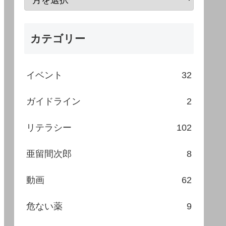
カテゴリー
イベント
32
ガイドライン
2
リテラシー
102
亜留間次郎
8
動画
62
危ない薬
9