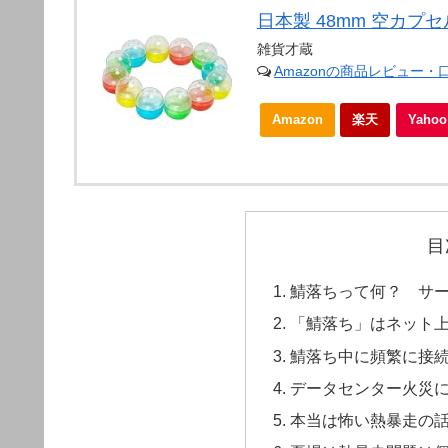
日本製 48mm 空カプセ
雑貨才蔵
Amazonの商品レビュー・
Amazon
楽天
Yah
目
鯖落ちって何？ サ
「鯖落ち」はネット
鯖落ち中に頻繁に接
データセンター火災
本当は怖い熱暴走の