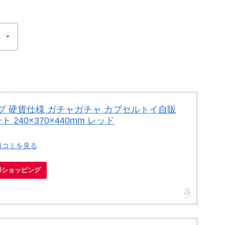
・・
プ 硬貨仕様 ガチャガチャ カプセルトイ自販
 240×370×440mm レッド
口コミを見る
oo!ショッピング