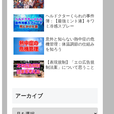
ヘルドクターくられの事件
簿：【最強ミント液】キワ
ミ冷感スプレー
意外と知らない熱中症の危
機管理：体温調節の仕組み
を知ろう
【表現規制】「エロ広告規
制法案」について思うこと
アーカイブ