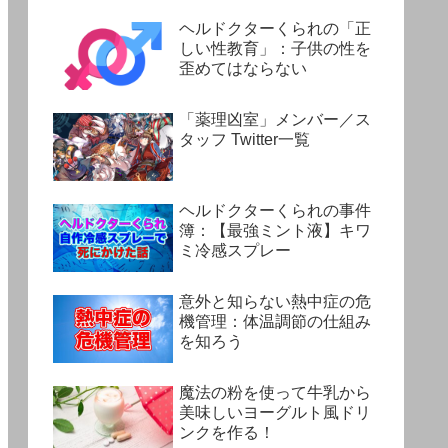
ヘルドクターくられの「正
しい性教育」：子供の性を
歪めてはならない
「薬理凶室」メンバー／ス
タッフ Twitter一覧
ヘルドクターくられの事件
簿：【最強ミント液】キワ
ミ冷感スプレー
意外と知らない熱中症の危
機管理：体温調節の仕組み
を知ろう
魔法の粉を使って牛乳から
美味しいヨーグルト風ドリ
ンクを作る！