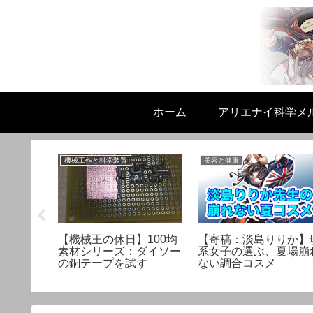
ホーム
アリエナイ科学メ
機械工作と科学装置
美容と健康
ストロン
【機械王の休日】100均
【寄稿：淡島りりか】
という突
素材シリーズ：ダイソー
系女子の選ぶ、夏場崩
タント
の銅テープを試す
ない調合コスメ