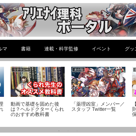
ルマ
書籍
連載・科学監修
イベント
グッ
リテラシー
未分類
理
動画で基礎を固めた後
「薬理凶室」メンバー／
れ
は？ヘルドクターくられ
スタッフ Twitter一覧
のおすすめ教科書