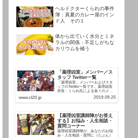
ヘルドクターくられの事件
簿：真夏のカレー屋のイン
ド人 その１
体から出ていく水分とミネ
ラルの関係：不足しがちな
カリウムを補う
「薬理凶室」メンバー／ス
タッフ Twitter一覧
「薬理凶室」メンバーおよびスタ
ッフのTwitter一覧です。薬理凶室
所長・くられ氏による各々のメン
バーの一言紹介付き。Twitterへの
2019.09.25
www.cl20.jp
リンクの下にあるフォローボタン
を押すとそのままフォローできま
す。
【薬理凶室講師陣がお答え
する】お悩み・人生相談・
質問コーナー
薬理凶室講師陣が、あなたのお悩
み・人生相談・質問に（たぶん）