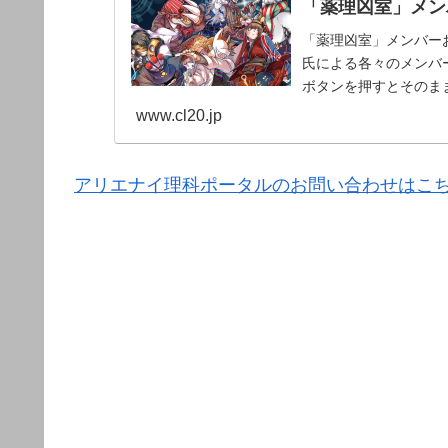
「薬理凶室」メンバ
「薬理凶室」メンバーお
氏による各々のメンバー
ボタンを押すとそのま
www.cl20.jp
アリエナイ理科ポータルのお問い合わせはこ