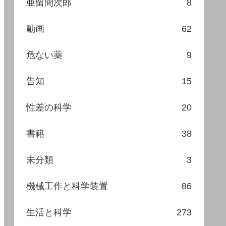
亜留間次郎
8
動画
62
危ない薬
9
告知
15
性差の科学
20
書籍
38
未分類
3
機械工作と科学装置
86
生活と科学
273