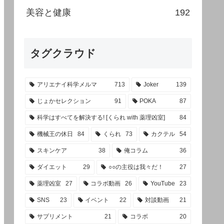
美容と健康
192
タグクラウド
アリエナイ科学メルマ
713
Joker
139
じょかセレクション
91
POKA
87
科学はすべてを解決する! [くられ with 薬理凶室]
84
機械王の休日
84
くられ
73
カクテル
54
スキンケア
38
俺コラム
36
ダイエット
29
○○の主役は我々だ！
27
薬理凶室
27
コラボ動画
26
YouTube
23
SNS
23
イベント
22
対談動画
21
サプリメント
21
コラボ
20