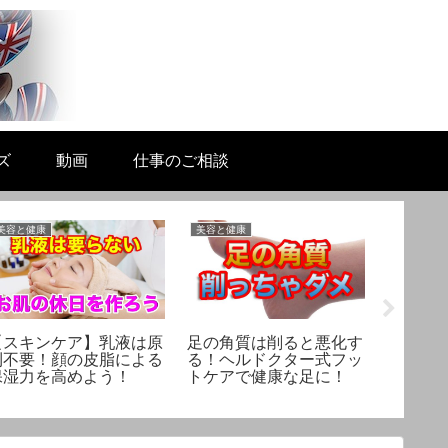
ズ
動画
仕事のご相談
美容と健康
美容と健康
生活と科学
【スキンケア】乳液は原
足の角質は削ると悪化す
ヘルド
則不要！顔の皮脂による
る！ヘルドクター式フッ
件簿：
保湿力を高めよう！
トケアで健康な足に！
キワミ