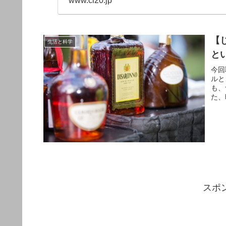
www.cl20.jp
【
生活と科学
と
今回
ルと
も、
た、
スポ