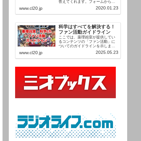
答えてくれます。フォームからお
送りいただいた相談は、順次、動
2020.01.23
www.cl20.jp
画として公開される予定（時期未
定）！ どうぞお気軽にご質問く
ださい。
科学はすべてを解決する！
ファン活動ガイドライン
ここでは、薬理凶室が提供してい
るコンテンツの「ファン活動」に
ついてのガイドラインを示しま
す。ご利用の場合は当ガイドライ
2025.05.23
www.cl20.jp
ンを遵守して頂けますよう、よろ
しくお願い申し上げます。