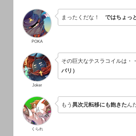
まったくだな！
ではちょっ
POKA
その巨大なテスラコイルは・
バリ）
Joker
もう
異次元転移にも飽きた
ん
くられ