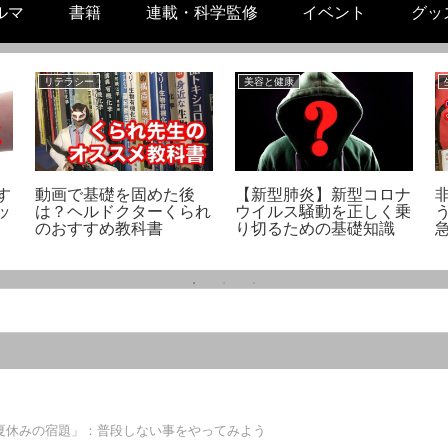
ルマ
書籍
連載・科学監修
イベント
グッ
リテラシー
美容と健康
す
動画で基礎を固めた後
【新型肺炎】新型コロナ
ッ
は？ヘルドクターくられ
ウイルス騒動を正しく乗
のおすすめ教科書
り切るための基礎知識
夏休みの宿題」：普段しない事をやってみよう