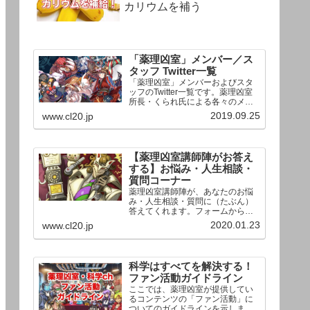
カリウムを補う
「薬理凶室」メンバー／ス
タッフ Twitter一覧
「薬理凶室」メンバーおよびスタ
ッフのTwitter一覧です。薬理凶室
所長・くられ氏による各々のメン
バーの一言紹介付き。Twitterへの
2019.09.25
www.cl20.jp
リンクの下にあるフォローボタン
を押すとそのままフォローできま
す。
【薬理凶室講師陣がお答え
する】お悩み・人生相談・
質問コーナー
薬理凶室講師陣が、あなたのお悩
み・人生相談・質問に（たぶん）
答えてくれます。フォームからお
送りいただいた相談は、順次、動
2020.01.23
www.cl20.jp
画として公開される予定（時期未
定）！ どうぞお気軽にご質問く
ださい。
科学はすべてを解決する！
ファン活動ガイドライン
ここでは、薬理凶室が提供してい
るコンテンツの「ファン活動」に
ついてのガイドラインを示しま