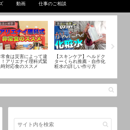
ズ
動画
仕事のご相談
生活と科学
美容と健康
未分類
非常食は災害によって違
【スキンケア】ヘルドク
「薬理
う！アリエナイ理科式緊
ターくられ推薦・自作化
スタッフ 
急時対応食のススメ
粧水の詳しい作り方