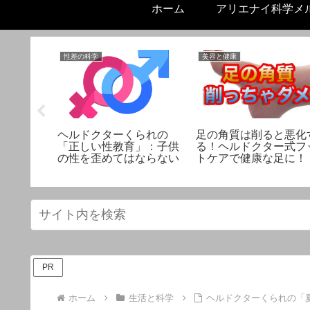
ホーム
アリエナイ科学メ
性差の科学
美容と健康
リ解決！
ヘルドクターくられの
足の角質は削ると悪化
形」の秘
「正しい性教育」：子供
る！ヘルドクター式フ
！
の性を歪めてはならない
トケアで健康な足に！
PR
ホーム
生活と科学
ヘルドクターくられの「