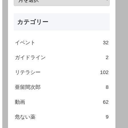
カテゴリー
イベント
32
ガイドライン
2
リテラシー
102
亜留間次郎
8
動画
62
危ない薬
9