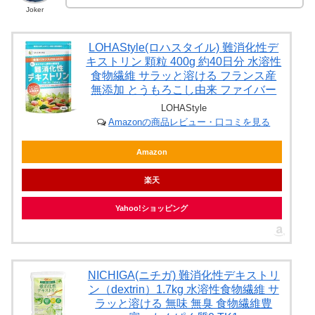
Joker
LOHAStyle(ロハスタイル) 難消化性デ
キストリン 顆粒 400g 約40日分 水溶性
食物繊維 サラッと溶ける フランス産
無添加 とうもろこし由来 ファイバー
LOHAStyle
Amazonの商品レビュー・口コミを見る
Amazon
楽天
Yahoo!ショッピング
NICHIGA(ニチガ) 難消化性デキストリ
ン（dextrin）1.7kg 水溶性食物繊維 サ
ラッと溶ける 無味 無臭 食物繊維豊