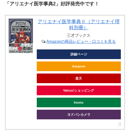
「アリエナイ医学事典2」好評発売中です！
アリエナイ医学事典Ⅱ（アリエナイ理
科別冊）
三才ブックス
Amazonの商品レビュー・口コミを見る
詳細ページ
Amazon
楽天
Yahoo!ショッピング
honto
ヨドバシカメラ