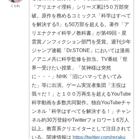
くられ
「アリエナイ理科」シリーズ累計5０万部突
破。原作を務めるコミックス「科学はすべて
を解決する!!」も50万部を超える。著作「ア
リエナクナイ科学ノ教科書」が第49回・星
雲賞ノンフィクション部門を受賞。週刊少年
ジャンプ連載「Dr.STONE」においては漫画
／アニメ共に科学監修を担当。TV番組「世
界一受けたい授業」「笑神様は突然
に・・・」NHK「沼にハマってきいてみ
た」等に出演。ゲーム実況者集団「主役は
我々だ！」と１００万再生を超えるYouTube
科学動画を多数共同製作。独自YouTubeチャ
ンネル「科学はすべてを解決する！」チャン
ネル約30万登録やTwitterフォロワー１6万人
以上。教育系クリエイターとして注目されて
いる。関連情報は
https://twitter.com/reraku