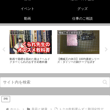
イベント
グッズ
動画
仕事のご相談
リテラシー
機械工作と科学装置
美
！
動画で基礎を固めた後は？ヘルド
【機械王の休日】100均素材シリー
足
クターくられのおすすめ教科書
ズ：ダイソーの銅テープを試す
ド
に
PR
ホーム
美容と健康
トクホ飲料要らず！難消化性デ