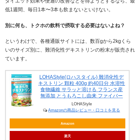
ダイエット効果や便通の改善などを得ようとするなら、最
低1週間、毎日1本〜3本も飲まないといけない。
別に何も、トクホの飲料で摂取する必要はないよね？
というわけで、各種通販サイトには、数百gから2kgくら
いのサイズ別に、難消化性デキストリンの粉末が販売され
ています。
LOHAStyle(ロハスタイル) 難消化性デ
キストリン 顆粒 400g 約40日分 水溶性
食物繊維 サラッと溶ける フランス産
無添加 とうもろこし由来 ファイバー
LOHAStyle
Amazonの商品レビュー・口コミを見る
Amazon
楽天