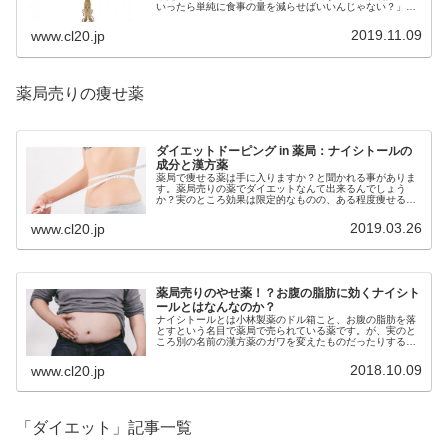
いったら単純に食事の量を減らせばいいんじゃない？」と
思われるかもしれませんが、急激に食事量を減らすのも実
は良くないのです。
2019.11.09
www.cl20.jp
薬局売りの痩せ薬
ダイエットドーピング in 薬局：ナイシトールの
成分と漢方薬
薬局で痩せる薬は手に入りますか？と聞かれる事がありま
す。薬局売りの薬でダイエットなんて出来るんでしょう
か？実のところ効果は限定的なものの、ある程度痩せる薬
は存在します。それが小林製薬の稼ぎ頭「ナイシトール」
です。今回はこの薬についてご紹介。
2019.03.26
www.cl20.jp
薬局売りのやせ薬！？お腹の脂肪に効くナイシト
ールとはなんなのか？
ナイシトールとは小林製薬のドル箱こと、お腹の脂肪を落
とすという名目で薬局で売られている薬です。が、実のと
ころ別の名前の漢方薬のガワを変えたものだったりするの
で、そちらを買った方がお得、という話。漢方なので病院
で処方を受ける事も可能です。
2018.10.09
www.cl20.jp
「ダイエット」記事一覧