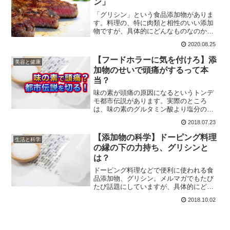
ン」
「グリシン」という食品添加物がありま
す。料理の、特に肉類と相性のいい添加
物ですが、具体的にどんなものなのか、
改めてここでご紹介しましょう。ご飯を
2020.08.25
炊く時に入れればより美味しく日持ちす
るようになりますし、ステーキソースに
【フードホラーに気を付けろ】添
美容と健康
使うのも美味しい。
加物のせいで頭痛がするって本
当？
味の素が頭痛の原因になるというトンデ
モ都市伝説があります。実際のところ
は、味の素のグルタミン酸より塩分の方
が原因ではないかという話で、頭痛のメ
2018.07.23
カニズムが複雑な事もあり、どの成分が
悪者！とは一概には言えないわけです。
【添加物の科学】ドーピング料理
生活と科学
の縁の下の力持ち、グリシンと
は？
ドーピング料理などで便利に使われる食
品添加物、グリシン。メルマガでもたび
たび話題にしていますが、具体的にどん
なものなのかの説明を、ここで改めてし
2018.10.02
ようかと思います。普通にご家庭でもご
飯を炊くときに少し入れると美味しくな
るアミノ酸ですよ！