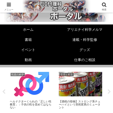
メニュー
検索
ホーム
アリエナイ科学メルマ
書籍
連載・科学監修
イベント
グッズ
動画
仕事のご相談
性差の科学
生活と科学
機
リ
ヘルドクターくられの「正しい性
【酒税の怪物】ストロング系チュ
【
ス
教育」：子供の性を歪めてはなら
ーハイという突然変異のミュータ
素
ない
ント