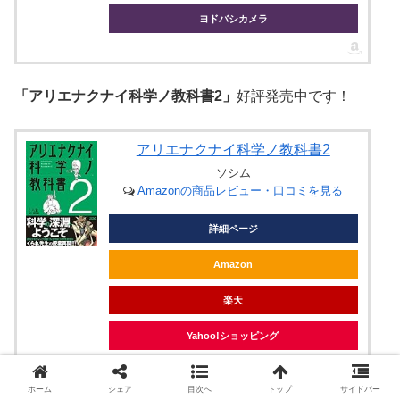
ヨドバシカメラ
「アリエナクナイ科学ノ教科書2」
好評発売中です！
アリエナクナイ科学ノ教科書2
ソシム
Amazonの商品レビュー・口コミを見る
詳細ページ
Amazon
楽天
Yahoo!ショッピング
honto
ホーム
シェア
目次へ
トップ
サイドバー