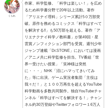
作家、科学監修。「科学は楽しい！」を広め
るため科学書分野で20年以上活動。著作
くられ
「アリエナイ理科」シリーズ累計5０万部突
破。原作を務めるコミックス「科学はすべて
を解決する!!」も50万部を超える。著作「ア
リエナクナイ科学ノ教科書」が第49回・星
雲賞ノンフィクション部門を受賞。週刊少年
ジャンプ連載「Dr.STONE」においては漫画
／アニメ共に科学監修を担当。TV番組「世
界一受けたい授業」「笑神様は突然
に・・・」NHK「沼にハマってきいてみ
た」等に出演。ゲーム実況者集団「主役は
我々だ！」と１００万再生を超えるYouTube
科学動画を多数共同製作。独自YouTubeチャ
ンネル「科学はすべてを解決する！」チャン
ネル約30万登録やTwitterフォロワー１6万人