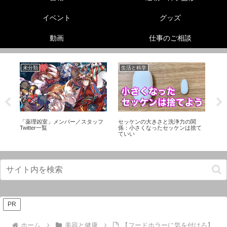
イベント
グッズ
動画
仕事のご相談
未分類
生活と科学
美
性
「薬理凶室」メンバー／スタッフ
セッケンの大きさと洗浄力の関
【
ら
Twitter一覧
係：小さくなったセッケンは捨て
騒
ていい
知
PR
ホーム
美容と健康
【フードホラーに気を付けろ】