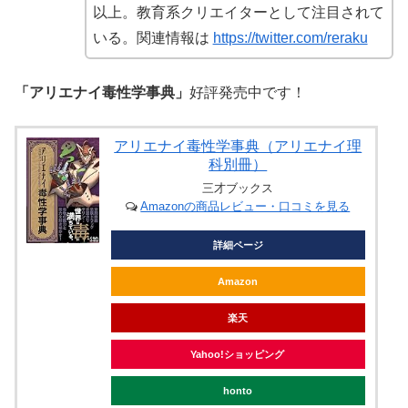
以上。教育系クリエイターとして注目されて
いる。関連情報は
https://twitter.com/reraku
「アリエナイ毒性学事典」
好評発売中です！
アリエナイ毒性学事典（アリエナイ理
科別冊）
三才ブックス
Amazonの商品レビュー・口コミを見る
詳細ページ
Amazon
楽天
Yahoo!ショッピング
honto