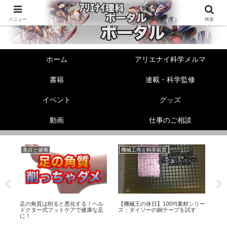
メニュー
検索
ホーム
アリエナイ科学メルマ
書籍
連載・科学監修
イベント
グッズ
動画
仕事のご相談
美容と健康
機械工作と科学装置
性
伸
足の角質は削ると悪化する！ヘル
【機械王の休日】100均素材シリー
精
！
ドクター式フットケアで健康な足
ズ：ダイソーの銅テープを試す
か
に！