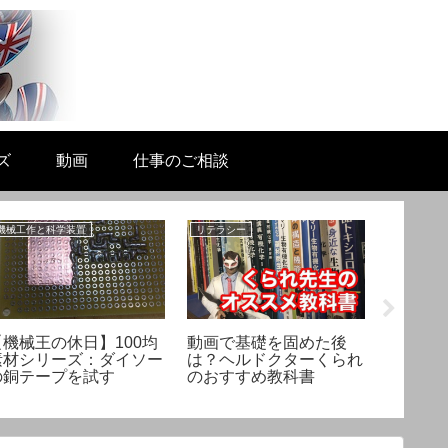
ズ
動画
仕事のご相談
機械工作と科学装置
リテラシー
生活と科学
【機械王の休日】100均
動画で基礎を固めた後
怪談話
素材シリーズ：ダイソー
は？ヘルドクターくられ
「髪が
の銅テープを試す
のおすすめ教科書
密を説