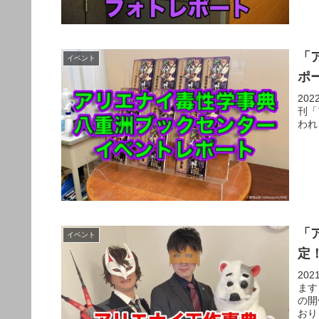
「
イベント
ポ
20
刊「
われ
「
イベント
定
20
ます
の開
おり