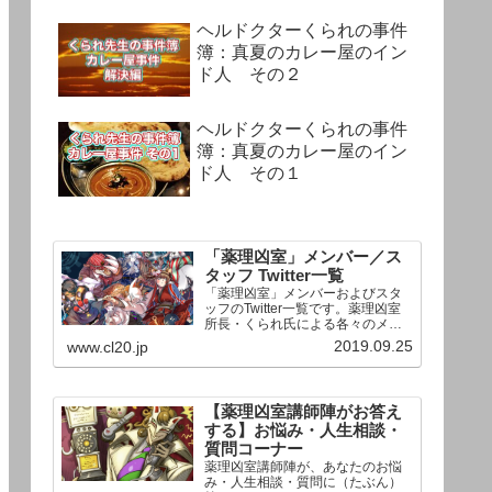
ヘルドクターくられの事件
簿：真夏のカレー屋のイン
ド人 その２
ヘルドクターくられの事件
簿：真夏のカレー屋のイン
ド人 その１
「薬理凶室」メンバー／ス
タッフ Twitter一覧
「薬理凶室」メンバーおよびスタ
ッフのTwitter一覧です。薬理凶室
所長・くられ氏による各々のメン
バーの一言紹介付き。Twitterへの
2019.09.25
www.cl20.jp
リンクの下にあるフォローボタン
を押すとそのままフォローできま
す。
【薬理凶室講師陣がお答え
する】お悩み・人生相談・
質問コーナー
薬理凶室講師陣が、あなたのお悩
み・人生相談・質問に（たぶん）