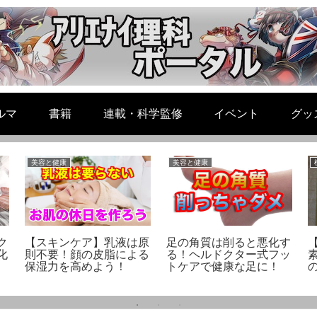
ルマ
書籍
連載・科学監修
イベント
グッ
美容と健康
美容と健康
ク
【スキンケア】乳液は原
足の角質は削ると悪化す
化
則不要！顔の皮脂による
る！ヘルドクター式フッ
保湿力を高めよう！
トケアで健康な足に！