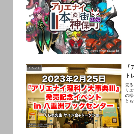
い！
「
イベント
ト
去る
リエ
の様
とも