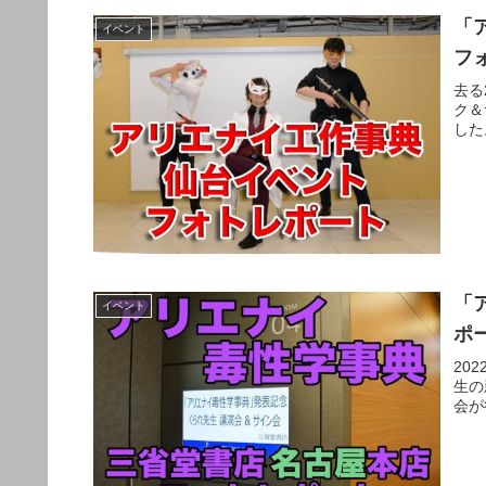
「
イベント
フ
去る
ク＆
した
「
イベント
ポー
20
生の
会が