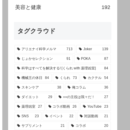
美容と健康
192
タグクラウド
アリエナイ科学メルマ
713
Joker
139
じょかセレクション
91
POKA
87
科学はすべてを解決する! [くられ with 薬理凶室]
84
機械王の休日
84
くられ
73
カクテル
54
スキンケア
38
俺コラム
36
ダイエット
29
○○の主役は我々だ！
27
薬理凶室
27
コラボ動画
26
YouTube
23
SNS
23
イベント
22
対談動画
21
サプリメント
21
コラボ
20