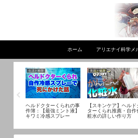
ホーム
アリエナイ科学メ
生活と科学
美容と健康
よって違
ヘルドクターくられの事
【スキンケア】ヘルド
理科式緊
件簿：【最強ミント液】
ターくられ推薦・自作
スメ
キワミ冷感スプレー
粧水の詳しい作り方