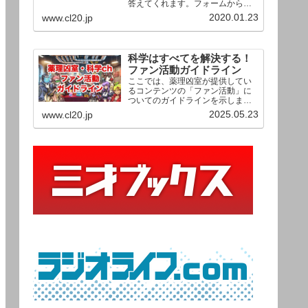
答えてくれます。フォームからお
送りいただいた相談は、順次、動
2020.01.23
www.cl20.jp
画として公開される予定（時期未
定）！ どうぞお気軽にご質問く
ださい。
科学はすべてを解決する！
ファン活動ガイドライン
ここでは、薬理凶室が提供してい
るコンテンツの「ファン活動」に
ついてのガイドラインを示しま
す。ご利用の場合は当ガイドライ
2025.05.23
www.cl20.jp
ンを遵守して頂けますよう、よろ
しくお願い申し上げます。