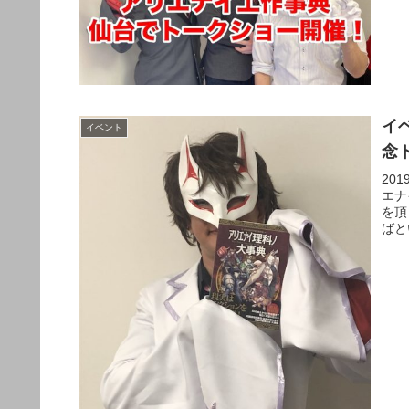
イ
イベント
念
20
エナ
を頂
ばと