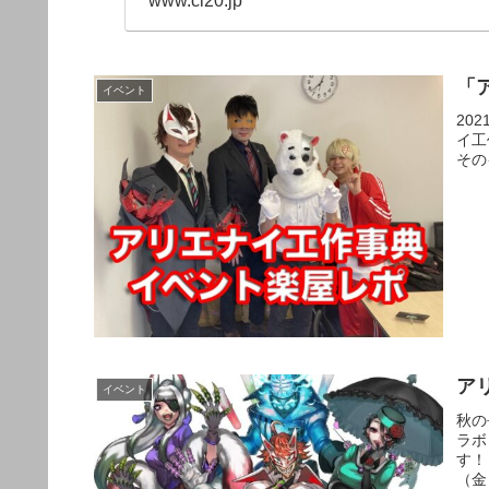
www.cl20.jp
「
イベント
20
イ工
その
アリ
イベント
秋の
ラボ
す！
（金