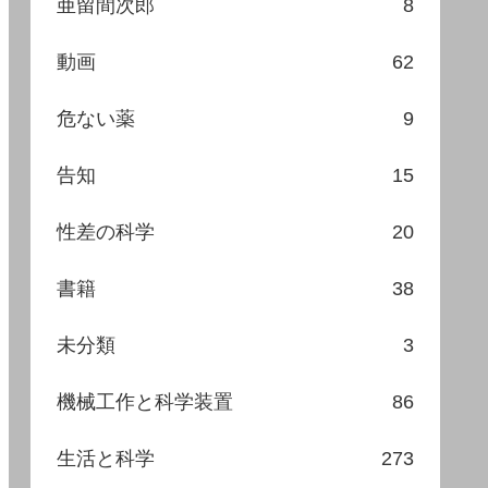
亜留間次郎
8
動画
62
危ない薬
9
告知
15
性差の科学
20
書籍
38
未分類
3
機械工作と科学装置
86
生活と科学
273