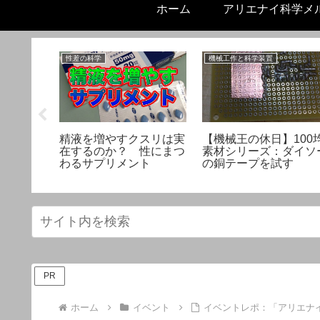
ホーム
アリエナイ科学メ
性差の科学
機械工作と科学装置
型コロナ
精液を増やすクスリは実
【機械王の休日】100
正しく乗
在するのか？ 性にまつ
素材シリーズ：ダイソ
礎知識
わるサプリメント
の銅テープを試す
PR
ホーム
イベント
イベントレポ：「アリエナ