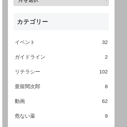
カテゴリー
イベント
32
ガイドライン
2
リテラシー
102
亜留間次郎
8
動画
62
危ない薬
9