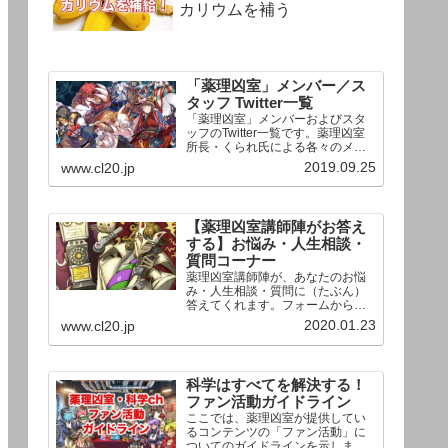
カリウムを補う
「薬理凶室」メンバー／ス
タッフ Twitter一覧
「薬理凶室」メンバーおよびスタ
ッフのTwitter一覧です。薬理凶室
所長・くられ氏による各々のメン
バーの一言紹介付き。Twitterへの
2019.09.25
www.cl20.jp
リンクの下にあるフォローボタン
を押すとそのままフォローできま
す。
【薬理凶室講師陣がお答え
する】お悩み・人生相談・
質問コーナー
薬理凶室講師陣が、あなたのお悩
み・人生相談・質問に（たぶん）
答えてくれます。フォームからお
送りいただいた相談は、順次、動
2020.01.23
www.cl20.jp
画として公開される予定（時期未
定）！ どうぞお気軽にご質問く
ださい。
科学はすべてを解決する！
ファン活動ガイドライン
ここでは、薬理凶室が提供してい
るコンテンツの「ファン活動」に
ついてのガイドラインを示しま