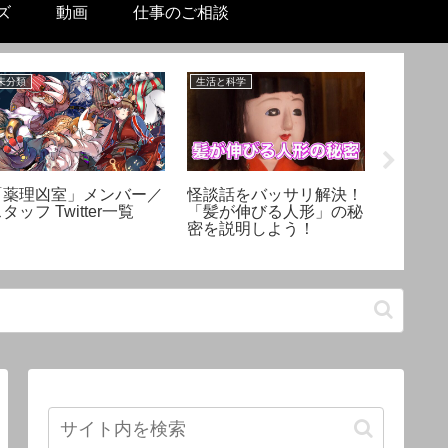
ズ
動画
仕事のご相談
未分類
生活と科学
リテラシー
「薬理凶室」メンバー／
怪談話をバッサリ解決！
熱暴走
タッフ Twitter一覧
「髪が伸びる人形」の秘
因？Mac
密を説明しよう！
してみ