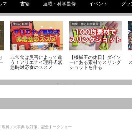
ルマ
書籍
連載・科学監修
イベント
グッ
生活と科学
機械工作と科学装置
均
非常食は災害によって違
【機械王の休日】ダイソ
ー
う！アリエナイ理科式緊
ーにある素材でスリング
ス
急時対応食のススメ
ショットを作る
イ理科ノ大事典 改訂版」記念トークショー