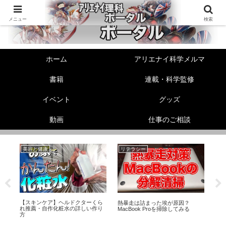
メニュー
検索
ホーム
アリエナイ科学メルマ
書籍
連載・科学監修
イベント
グッズ
動画
仕事のご相談
美容と健康
リテラシー
性
【スキンケア】ヘルドクターくら
伸
熱暴走は詰まった埃が原因？
ヘ
れ推薦・自作化粧水の詳しい作り
！
MacBook Proを掃除してみる
教
方
な