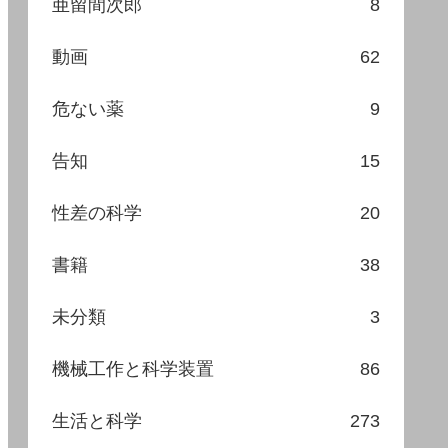
亜留間次郎
8
動画
62
危ない薬
9
告知
15
性差の科学
20
書籍
38
未分類
3
機械工作と科学装置
86
生活と科学
273