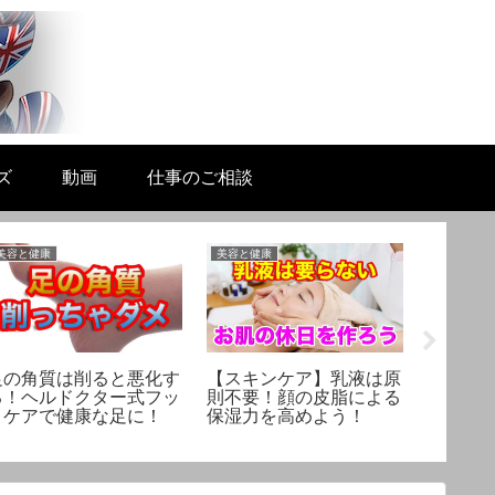
ズ
動画
仕事のご相談
美容と健康
美容と健康
生活と科学
足の角質は削ると悪化す
【スキンケア】乳液は原
非常食
る！ヘルドクター式フッ
則不要！顔の皮脂による
う！ア
トケアで健康な足に！
保湿力を高めよう！
急時対