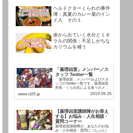
ヘルドクターくられの事件
簿：真夏のカレー屋のイン
ド人 その１
体から出ていく水分とミネ
ラルの関係：不足しがちな
カリウムを補う
「薬理凶室」メンバー／ス
タッフ Twitter一覧
「薬理凶室」メンバーおよびスタ
ッフのTwitter一覧です。薬理凶室
所長・くられ氏による各々のメン
バーの一言紹介付き。Twitterへの
2019.09.25
www.cl20.jp
リンクの下にあるフォローボタン
を押すとそのままフォローできま
す。
【薬理凶室講師陣がお答え
する】お悩み・人生相談・
質問コーナー
薬理凶室講師陣が、あなたのお悩
み・人生相談・質問に（たぶん）