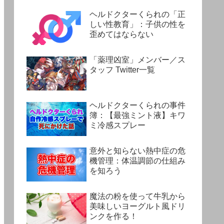
ヘルドクターくられの「正
しい性教育」：子供の性を
歪めてはならない
「薬理凶室」メンバー／ス
タッフ Twitter一覧
ヘルドクターくられの事件
簿：【最強ミント液】キワ
ミ冷感スプレー
意外と知らない熱中症の危
機管理：体温調節の仕組み
を知ろう
魔法の粉を使って牛乳から
美味しいヨーグルト風ドリ
ンクを作る！