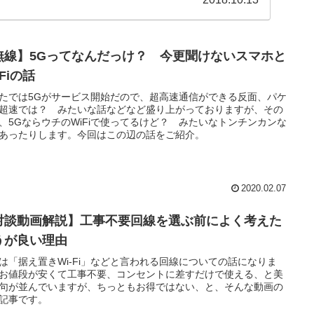
無線】5Gってなんだっけ？ 今更聞けないスマホと
-Fiの話
たでは5Gがサービス開始だので、超高速通信ができる反面、パケ
超速では？ みたいな話などなど盛り上がっておりますが、その
、5GならウチのWiFiで使ってるけど？ みたいなトンチンカンな
あったりします。今回はこの辺の話をご紹介。
2020.02.07
対談動画解説】工事不要回線を選ぶ前によく考えた
うが良い理由
は「据え置きWi-Fi」などと言われる回線についての話になりま
お値段が安くて工事不要、コンセントに差すだけで使える、と美
句が並んでいますが、ちっともお得ではない、と、そんな動画の
記事です。