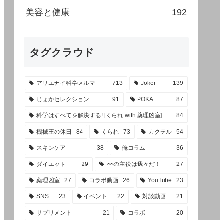
美容と健康
192
タグクラウド
アリエナイ科学メルマ
713
Joker
139
じょかセレクション
91
POKA
87
科学はすべてを解決する! [くられ with 薬理凶室]
84
機械王の休日
84
くられ
73
カクテル
54
スキンケア
38
俺コラム
36
ダイエット
29
○○の主役は我々だ！
27
薬理凶室
27
コラボ動画
26
YouTube
23
SNS
23
イベント
22
対談動画
21
サプリメント
21
コラボ
20