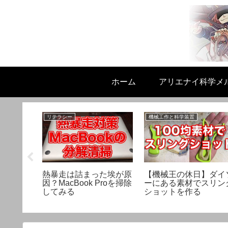
ホーム
アリエナイ科学メ
リテラシー
機械工作と科学装置
りか】理
熱暴走は詰まった埃が原
【機械王の休日】ダイ
夏場崩れ
因？MacBook Proを掃除
ーにある素材でスリン
してみる
ショットを作る