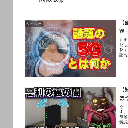
www.cl20.jp
【
リテラシー
Wi
ちま
死も
反面
話も
【
動画
ほ
今回
す。
辞麗
解説