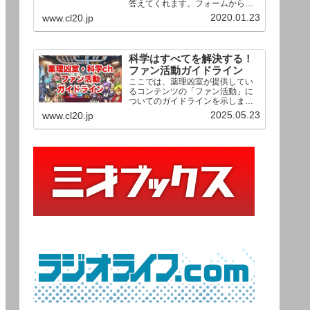
答えてくれます。フォームからお
送りいただいた相談は、順次、動
2020.01.23
www.cl20.jp
画として公開される予定（時期未
定）！ どうぞお気軽にご質問く
ださい。
科学はすべてを解決する！
ファン活動ガイドライン
ここでは、薬理凶室が提供してい
るコンテンツの「ファン活動」に
ついてのガイドラインを示しま
す。ご利用の場合は当ガイドライ
2025.05.23
www.cl20.jp
ンを遵守して頂けますよう、よろ
しくお願い申し上げます。