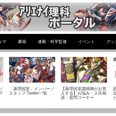
ルマ
書籍
連載・科学監修
イベント
グッ
未分類
動画
ソ
「薬理凶室」メンバー／
【薬理凶室講師陣がお答
グ
スタッフ Twitter一覧
えする】お悩み・人生相
談・質問コーナー